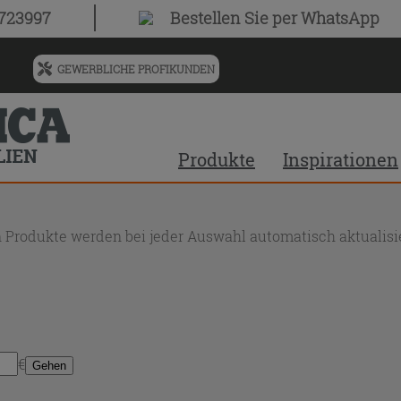
0723997
Bestellen Sie
per WhatsApp
GEWERBLICHE PROFIKUNDEN
Menü
für
vorgeschlagenen
Siteinhalt
Produkte
Inspirationen
und
Suchprotokoll
 Produkte werden bei jeder Auswahl automatisch aktualisie
€
Gehen