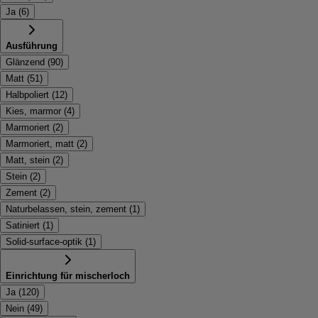
Ja
(
6
)
Ausführung
Glänzend
(
90
)
Matt
(
51
)
Halbpoliert
(
12
)
Kies, marmor
(
4
)
Marmoriert
(
2
)
Marmoriert, matt
(
2
)
Matt, stein
(
2
)
Stein
(
2
)
Zement
(
2
)
Naturbelassen, stein, zement
(
1
)
Satiniert
(
1
)
Solid-surface-optik
(
1
)
Einrichtung für mischerloch
Ja
(
120
)
Nein
(
49
)