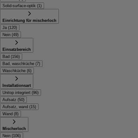
Solid-surface-optik
(
1
)
Einrichtung für mischerloch
Ja
(
120
)
Nein
(
49
)
Einsatzbereich
Bad
(
156
)
Bad, waschküche
(
7
)
Waschküche
(
6
)
Installationsart
Unitop integriert
(
96
)
Aufsatz
(
50
)
Aufsatz, wand
(
15
)
Wand
(
8
)
Mischerloch
Nein
(
106
)