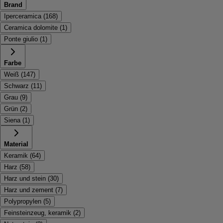
Brand
Iperceramica
(
168
)
Ceramica dolomite
(
1
)
Ponte giulio
(
1
)
Farbe
Weiß
(
147
)
Schwarz
(
11
)
Grau
(
9
)
Grün
(
2
)
Siena
(
1
)
Material
Keramik
(
64
)
Harz
(
58
)
Harz und stein
(
30
)
Harz und zement
(
7
)
Polypropylen
(
5
)
Feinsteinzeug, keramik
(
2
)