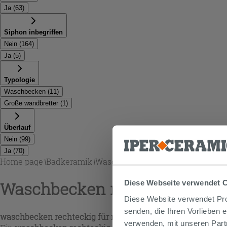
Ja
(
63
)
Siphon inbegriffen
Nein
(
164
)
Ja
(
5
)
Typologie
Waschbecken
(
11
)
Große wandbretter
(
1
)
Überlauf
Nein
(
99
)
Ja
(
70
)
Home page
\
Badkeramik
\
Waschbecken rechteckig
Waschbecken rechteckig
Diese Webseite verwendet 
Diese Website verwendet Prof
senden, die Ihren Vorlieben 
waschbecken rechteckig
für moderne Badmöbel
verwenden, mit unseren Part