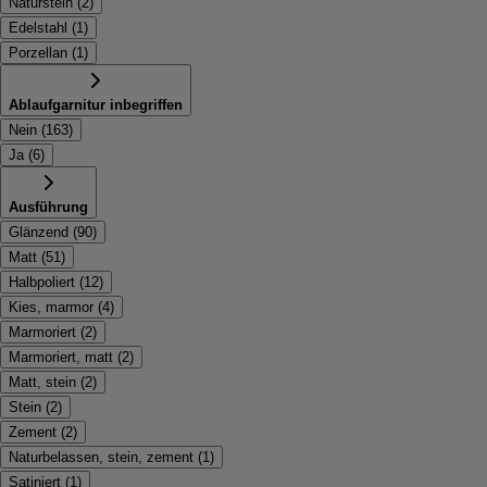
Naturstein
(
2
)
Edelstahl
(
1
)
Porzellan
(
1
)
Ablaufgarnitur inbegriffen
Nein
(
163
)
Ja
(
6
)
Ausführung
Glänzend
(
90
)
Matt
(
51
)
Halbpoliert
(
12
)
Kies, marmor
(
4
)
Marmoriert
(
2
)
Marmoriert, matt
(
2
)
Matt, stein
(
2
)
Stein
(
2
)
Zement
(
2
)
Naturbelassen, stein, zement
(
1
)
Satiniert
(
1
)