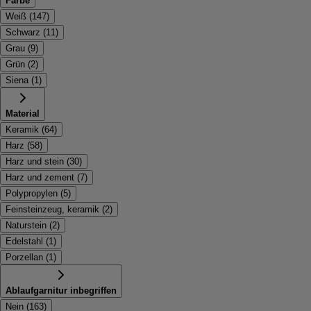
Farbe
Weiß
(
147
)
Schwarz
(
11
)
Grau
(
9
)
Grün
(
2
)
Siena
(
1
)
Material
Keramik
(
64
)
Harz
(
58
)
Harz und stein
(
30
)
Harz und zement
(
7
)
Polypropylen
(
5
)
Feinsteinzeug, keramik
(
2
)
Naturstein
(
2
)
Edelstahl
(
1
)
Porzellan
(
1
)
Ablaufgarnitur inbegriffen
Nein
(
163
)