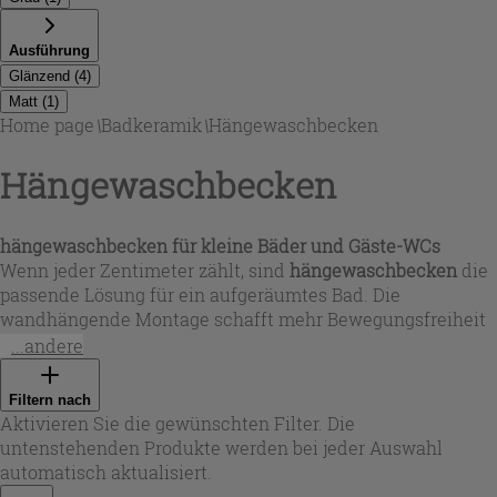
Ausführung
Glänzend
(
4
)
Matt
(
1
)
Home page
\
Badkeramik
\
Hängewaschbecken
Hängewaschbecken
hängewaschbecken
für kleine Bäder und Gäste-WCs
Wenn jeder Zentimeter zählt, sind
hängewaschbecken
die
passende Lösung für ein aufgeräumtes Bad. Die
wandhängende Montage schafft mehr Bewegungsfreiheit
und erleichtert die Reinigung des Bodens – ideal für
...andere
kompakte Badezimmer und Gäste-WCs. In dieser Auswahl
finden Sie überwiegend rechteckige, platzsparende
Filtern nach
Formate wie 48x25 cm sowie eine praktische Eckvariante,
Aktivieren Sie die gewünschten Filter. Die
die ungenutzte Bereiche optimal ausnutzt. Iperceramica
untenstehenden Produkte werden bei jeder Auswahl
bietet damit eine durchdachte Kombination aus Funktion
automatisch aktualisiert.
und moderner Linienführung.