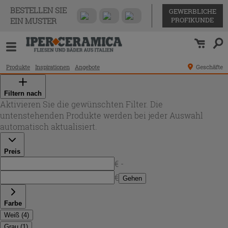
BESTELLEN SIE
GEWERBLICHE
PROFIKUNDE
EIN MUSTER
Produkte
Inspirationen
Angebote
Geschäfte
Filtern nach
Aktivieren Sie die gewünschten Filter. Die
untenstehenden Produkte werden bei jeder Auswahl
automatisch aktualisiert.
Preis
€ -
€
Gehen
Farbe
Weiß
(
4
)
Grau
(
1
)