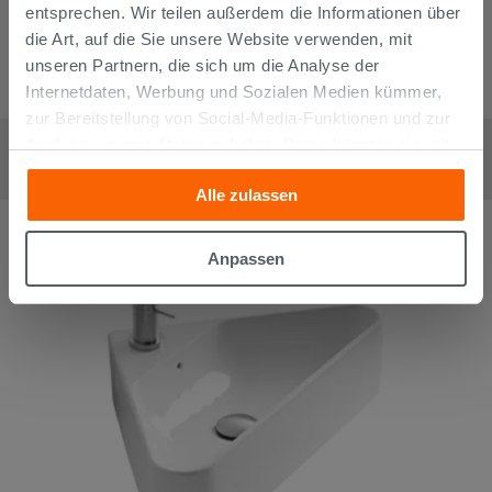
entsprechen. Wir teilen außerdem die Informationen über
die Art, auf die Sie unsere Website verwenden, mit
unseren Partnern, die sich um die Analyse der
Internetdaten, Werbung und Sozialen Medien kümmer,
zur Bereitstellung von Social-Media-Funktionen und zur
Linkes Hängewaschbecken Cosa Mini 48X25 aus Keramik Weiß
Analyse unseres Datenverkehrs. Diese könnten sie mit
Glänzend
196,90
€
anderen Informationen, die Sie ihnen geliefert haben oder
/
stk
Alle zulassen
die sie aufgrund Ihrer Verwendung ihrer Dienste
gesammelt haben, kombinieren. Falls Sie mehr wissen
möchten oder Ihre Zustimmung zu allen oder einigen
Anpassen
Cookies verweigern,
hier klicken
oder „Anpassen“. Die
Zustimmung kann durch Klicken auf die Schaltfläche
„Cookies akzeptieren“ gegeben werden. Wenn Sie auf
die Schaltfläche "X" klicken, können Sie das Surfen erst
nach der Installation der technischen Cookies fortsetzen.