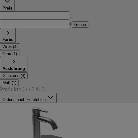
Preis
€ -
€
Gehen
Farbe
Weiß
(
4
)
Grau
(
1
)
Ausführung
Glänzend
(
4
)
Matt
(
1
)
Produkte
( 1 - 5 di 5 )
Ordnen nach:
Empfohlen