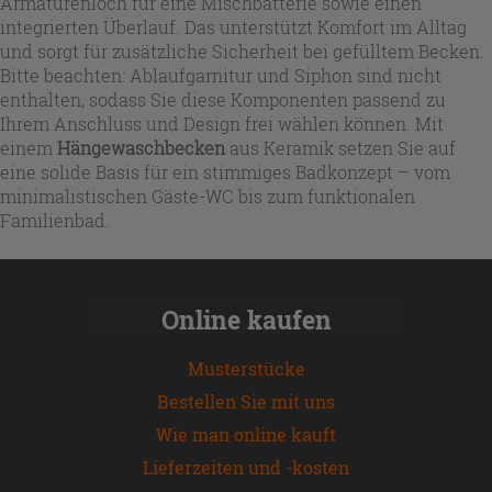
Armaturenloch für eine Mischbatterie sowie einen
integrierten Überlauf. Das unterstützt Komfort im Alltag
und sorgt für zusätzliche Sicherheit bei gefülltem Becken.
Bitte beachten: Ablaufgarnitur und Siphon sind nicht
enthalten, sodass Sie diese Komponenten passend zu
Ihrem Anschluss und Design frei wählen können. Mit
einem
Hängewaschbecken
aus Keramik setzen Sie auf
eine solide Basis für ein stimmiges Badkonzept – vom
minimalistischen Gäste-WC bis zum funktionalen
Familienbad.
Online kaufen
Musterstücke
Bestellen Sie mit uns
Wie man online kauft
Lieferzeiten und -kosten