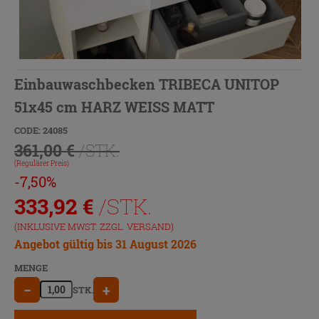
Einbauwaschbecken TRIBECA UNITOP
51x45 cm HARZ WEISS MATT
CODE: 24085
361,00 €
/STK.
(Regulärer Preis)
-7,50%
333,92
€
/STK.
(INKLUSIVE MWST. ZZGL.
VERSAND
)
Angebot gültig bis 31 August 2026
MENGE
−
+
STK.