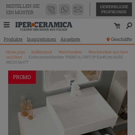
BESTELLEN SIE
GEWERBLICHE
PROFIKUNDE
EIN MUSTER
Produkte
Inspirationen
Angebote
Geschäfte
Home page
\
Badkeramik
\
Waschbecken
\
Waschbecken aus Harz
und Stein
\
Einbauwaschbecken TRIBECA UNITOP 51x45 cm HARZ
WEISS MATT
PROMO