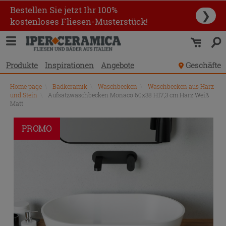
Bestellen Sie jetzt Ihr 100%
❯
kostenloses Fliesen-Musterstück!
Produkte
Inspirationen
Angebote
Geschäfte
Home page
\
Badkeramik
\
Waschbecken
\
Waschbecken aus Harz
und Stein
\
Aufsatzwaschbecken Monaco 60x38 H17,3 cm Harz Weiß
Matt
PROMO