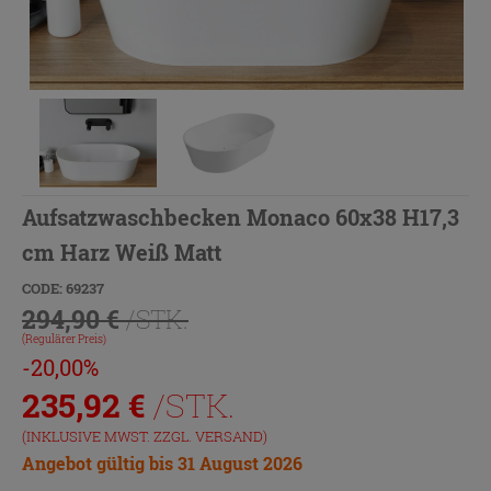
Aufsatzwaschbecken Monaco 60x38 H17,3
cm Harz Weiß Matt
CODE: 69237
294,90 €
/STK.
(Regulärer Preis)
-20,00%
235,92
€
/STK.
(INKLUSIVE MWST. ZZGL.
VERSAND
)
Angebot gültig bis 31 August 2026