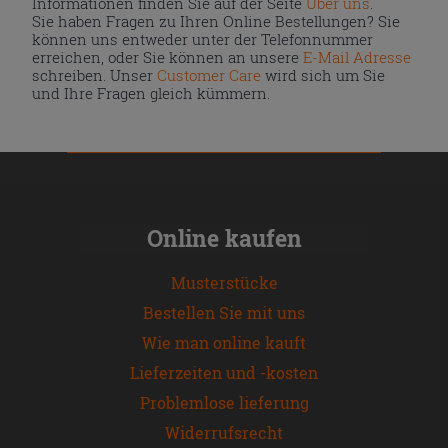
Informationen finden Sie auf der Seite
Über uns
.
Sie haben Fragen zu Ihren Online Bestellungen? Sie
können uns entweder unter der Telefonnummer
erreichen, oder Sie können an unsere
E-Mail Adresse
schreiben. Unser
Customer Care
wird sich um Sie
und Ihre Fragen gleich kümmern.
Online kaufen
Musterstücke
Bestellen Sie mit uns
Wie man online kauft
Lieferzeiten und -kosten
Problemlose lieferung
Widerrufsrecht