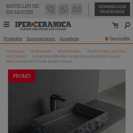
BESTELLEN SIE
GEWERBLICHE
PROFIKUNDE
EIN MUSTER
Produkte
Inspirationen
Angebote
Geschäfte
Home page
\
Badkeramik
\
Waschbecken
\
Waschbecken aus Harz
und Zement
\
Aufsatzwaschbecken Roughstone 61x40xH12 cm aus
Harz und Zement Finish dunkler Granit
PROMO