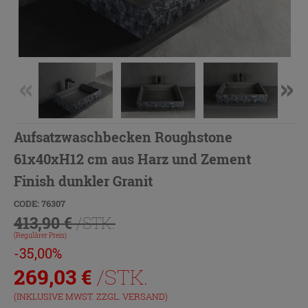
Aufsatzwaschbecken Roughstone
61x40xH12 cm aus Harz und Zement
Finish dunkler Granit
CODE: 76307
413,90 €
/STK.
(Regulärer Preis)
-35,00%
269,03
€
/STK.
(INKLUSIVE MWST. ZZGL.
VERSAND
)