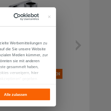
zielte Werbemitteilungen zu
WASSERHAHN ZUR MONTAGE
 auf die Sie unsere Website
UNTER DEM WASCHBECKEN
QUADRATISCH CHROM
Sozialen Medien kümmer, zur
14,90 €
önnten sie mit anderen
/STK.
enste gesammelt haben,
ookies verweigern,
hier
IN DEN WARENKORB LEGEN
 akzeptieren“ gegeben
llation der technischen
Alle zulassen