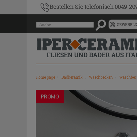
Bestellen Sie
telefonisch 0049-20
Menü
Suche
GEWERBLIC
für
vorgeschlagenen
Siteinhalt
und
Suchprotokoll
Home page
\
Badkeramik
\
Waschbecken
\
Waschbeck
PROMO