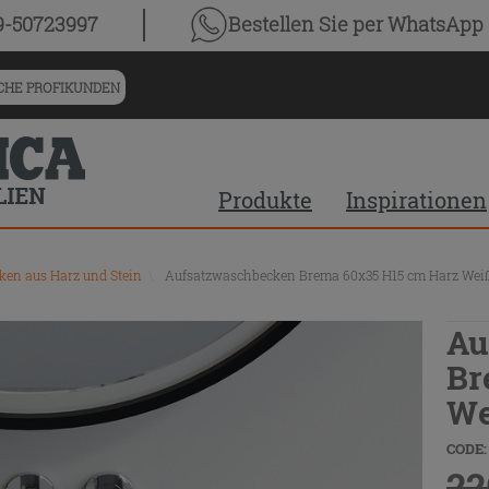
9-50723997
Bestellen Sie
per WhatsApp
HE PROFIKUNDEN
Produkte
Inspirationen
en aus Harz und Stein
\
Aufsatzwaschbecken Brema 60x35 H15 cm Harz Wei
Au
Br
We
CODE:
22