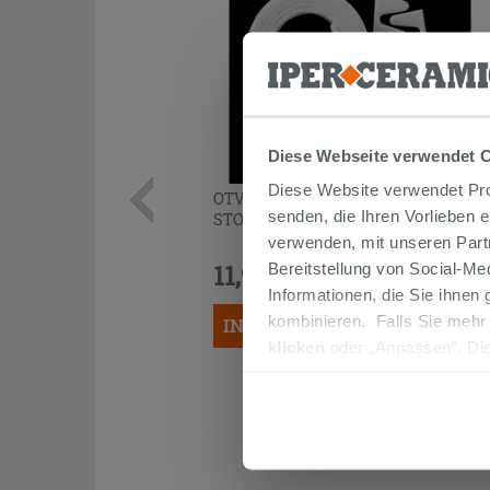
Diese Webseite verwendet 
Diese Website verwendet Prof
OTVAL ZIG-ZAG UNIVERSAL-
senden, die Ihren Vorlieben 
STOSSSCHUTZSATZ FÜR SANITÄRE
verwenden, mit unseren Part
11,90 €
Bereitstellung von Social-M
/STK.
Informationen, die Sie ihnen
kombinieren. Falls Sie mehr
IN DEN WARENKORB LEGEN
klicken
oder „Anpassen“. Die
werden. Wenn Sie auf die Sch
Cookies fortsetzen.