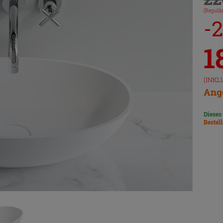
(Regulär
-
1
(INKL
Ange
Dieses
Bestel