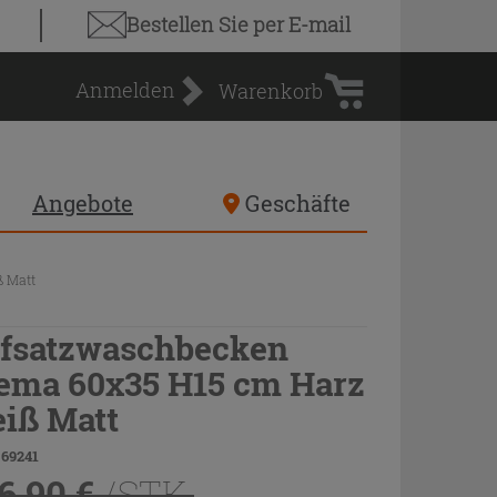
Warenkorb
Bestellen Sie
per E-mail
Anmelden
Warenkorb
Angebote
Geschäfte
ß Matt
fsatzwaschbecken
ema 60x35 H15 cm Harz
iß Matt
 69241
6,90 €
/STK.