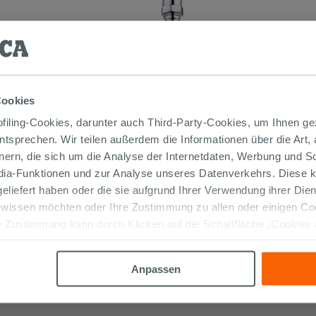
Cookies
iling-Cookies, darunter auch Third-Party-Cookies, um Ihnen ge
WASSERHAHN ZUR MONTAGE
entsprechen. Wir teilen außerdem die Informationen über die Art,
UNTER DEM WASCHBECKEN MIT
FILTER UND GELENK CHROM
nern, die sich um die Analyse der Internetdaten, Werbung und 
12,90 €
edia-Funktionen und zur Analyse unseres Datenverkehrs. Diese k
/STK.
 geliefert haben oder die sie aufgrund Ihrer Verwendung ihrer Di
 wissen möchten oder Ihre Zustimmung zu allen oder einigen C
IN DEN WARENKORB LEGEN
 Zustimmung kann durch Klicken auf die Schaltfläche „Cookies
altfläche "X" klicken, können Sie das Surfen erst nach der Insta
Anpassen