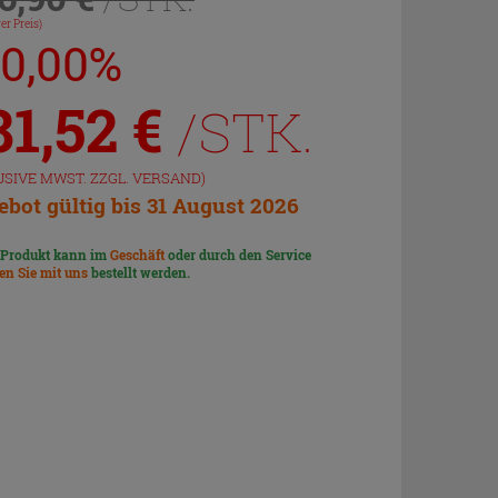
er Preis)
20,00%
81,52
€
/STK.
USIVE MWST. ZZGL.
VERSAND
)
bot gültig bis 31 August 2026
 Produkt kann im
Geschäft
oder durch den Service
len Sie mit uns
bestellt werden.