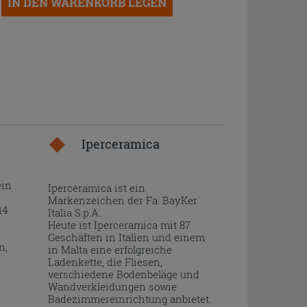
IN DEN WARENKORB LEGEN
Iperceramica
ein
Iperceramica ist ein
Markenzeichen der Fa. BayKer
14
Italia S.p.A..
Heute ist Iperceramica mit 87
Geschäften in Italien und einem
n,
in Malta eine erfolgreiche
Ladenkette, die Fliesen,
verschiedene Bodenbeläge und
Wandverkleidungen sowie
Badezimmereinrichtung anbietet.