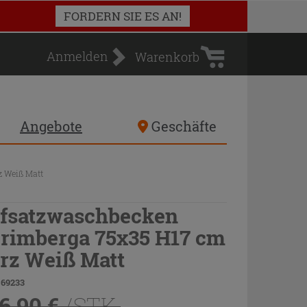
Warenkorb
FORDERN SIE ES AN!
Anmelden
Warenkorb
Angebote
Geschäfte
 Weiß Matt
fsatzwaschbecken
rimberga 75x35 H17 cm
rz Weiß Matt
 69233
6,90 €
/STK.