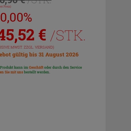
er Preis)
20,00%
45,52
€
/STK.
USIVE MWST. ZZGL.
VERSAND
)
bot gültig bis 31 August 2026
 Produkt kann im
Geschäft
oder durch den Service
len Sie mit uns
bestellt werden.