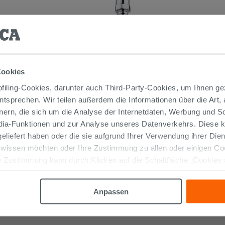
Cookies
iling-Cookies, darunter auch Third-Party-Cookies, um Ihnen ge
WASSERHAHN ZUR MONTAGE
entsprechen. Wir teilen außerdem die Informationen über die Art,
UNTER DEM WASCHBECKEN MIT
FILTER UND GELENK CHROM
nern, die sich um die Analyse der Internetdaten, Werbung und 
12,90 €
edia-Funktionen und zur Analyse unseres Datenverkehrs. Diese k
/STK.
 geliefert haben oder die sie aufgrund Ihrer Verwendung ihrer Di
 wissen möchten oder Ihre Zustimmung zu allen oder einigen C
IN DEN WARENKORB LEGEN
 Zustimmung kann durch Klicken auf die Schaltfläche „Cookies
altfläche "X" klicken, können Sie das Surfen erst nach der Insta
Anpassen