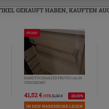
TIKEL GEKAUFT HABEN, KAUFTEN AUC
PROMO
HANDTUCHHALTER PROTEO cm 36
VERCHROMT
41,52 €
51,90 €
-20,00%
/STK.
IN DEN WARENKORB LEGEN