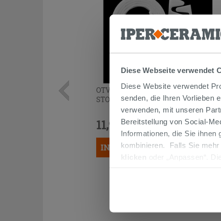
Diese Webseite verwendet 
Diese Website verwendet Prof
OTVAL ZIG-ZAG UNIVERSAL-
senden, die Ihren Vorlieben 
STOSSSCHUTZSATZ FÜR SANITÄRE
verwenden, mit unseren Part
11,90 €
Bereitstellung von Social-M
/STK.
Informationen, die Sie ihnen
kombinieren. Falls Sie mehr
IN DEN WARENKORB LEGEN
klicken
oder „Anpassen“. Die
werden. Wenn Sie auf die Sch
Cookies fortsetzen.