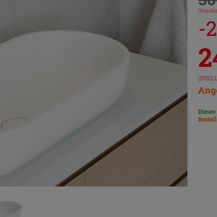
(Regulär
-
2
(INKL
Ange
Dieses
Bestel