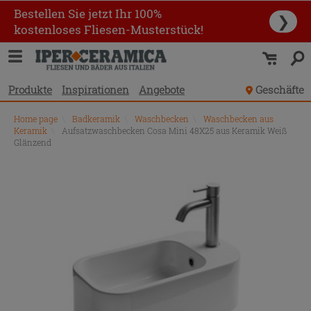
Bestellen Sie jetzt Ihr 100%
❯
kostenloses Fliesen-Musterstück!
Produkte
Inspirationen
Angebote
Geschäfte
Home page
\
Badkeramik
\
Waschbecken
\
Waschbecken aus
Keramik
\
Aufsatzwaschbecken Cosa Mini 48X25 aus Keramik Weiß
Glänzend