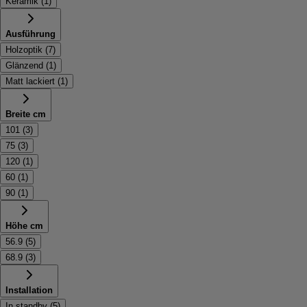
Keramik
(
1
)
Ausführung
Holzoptik
(
7
)
Glänzend
(
1
)
Matt lackiert
(
1
)
Breite cm
101
(
3
)
75
(
3
)
120
(
1
)
60
(
1
)
90
(
1
)
Höhe cm
56.9
(
5
)
68.9
(
3
)
Installation
In standby
(
5
)