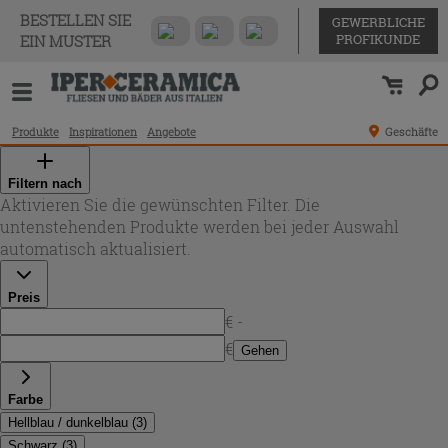
BESTELLEN SIE
GEWERBLICHE
PROFIKUNDE
EIN MUSTER
Produkte
Inspirationen
Angebote
Geschäfte
Filtern nach
Aktivieren Sie die gewünschten Filter. Die
untenstehenden Produkte werden bei jeder Auswahl
automatisch aktualisiert.
Preis
€ -
€
Gehen
Farbe
Hellblau / dunkelblau
(
3
)
Schwarz
(
3
)