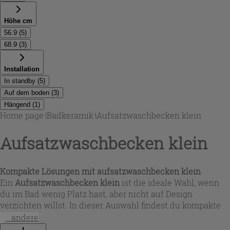
Höhe cm
56.9
(
5
)
68.9
(
3
)
Installation
In standby
(
5
)
Auf dem boden
(
3
)
Hängend
(
1
)
Home page
\
Badkeramik
\
Aufsatzwaschbecken klein
Aufsatzwaschbecken klein
Kompakte Lösungen mit
aufsatzwaschbecken klein
Ein
Aufsatzwaschbecken klein
ist die ideale Wahl, wenn
du im Bad wenig Platz hast, aber nicht auf Design
verzichten willst. In dieser Auswahl findest du kompakte
Keramik-Waschbecken in Weiß glänzend mit rechteckiger
...andere
Form und platzsparenden Maßen – perfekt für Gästebäder