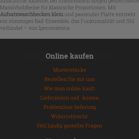
zusätzliche Akzente; bei Standmöbeln sorgen gedrechselte
Massivholzbeine für klassische Proportionen. Mit
Aufsatzwaschbecken klein
und passender Platte entsteht
ein stimmiges Bad-Ensemble, das Funktionalität und Stil
verbindet – von Iperceramica.
Online kaufen
Musterstücke
Bestellen Sie mit uns
Wie man online kauft
Lieferzeiten und -kosten
Problemlose lieferung
Widerrufsrecht
FAQ häufig gestellte Fragen