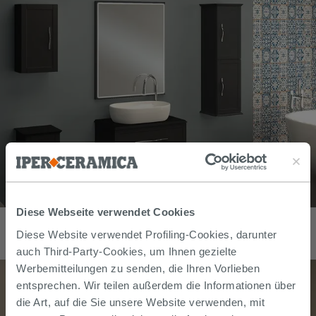
Diese Webseite verwendet Cookies
Hängebadmöbel Classic 75 cm mit 2 Schubladen und kleiner
Platte für Aufsatzwaschbecken Graphit matt
Diese Website verwendet Profiling-Cookies, darunter
673,00
€
/
stk
auch Third-Party-Cookies, um Ihnen gezielte
Werbemitteilungen zu senden, die Ihren Vorlieben
entsprechen. Wir teilen außerdem die Informationen über
die Art, auf die Sie unsere Website verwenden, mit