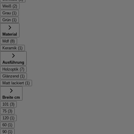
Weiß
(
2
)
Grau
(
1
)
Grün
(
1
)
Material
Mdf
(
8
)
Keramik
(
1
)
Ausführung
Holzoptik
(
7
)
Glänzend
(
1
)
Matt lackiert
(
1
)
Breite cm
101
(
3
)
75
(
3
)
120
(
1
)
60
(
1
)
90
(
1
)