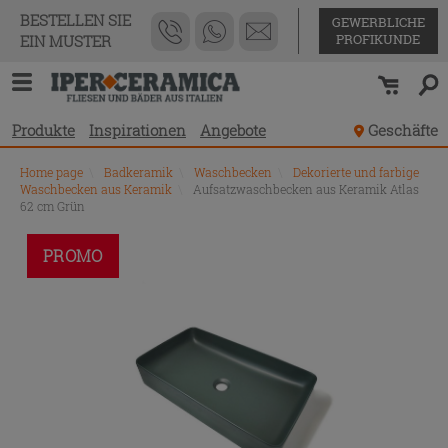
BESTELLEN SIE
GEWERBLICHE
PROFIKUNDE
EIN MUSTER
Produkte
Inspirationen
Angebote
Geschäfte
Home page
\
Badkeramik
\
Waschbecken
\
Dekorierte und farbige
Waschbecken aus Keramik
\
Aufsatzwaschbecken aus Keramik Atlas
62 cm Grün
PROMO