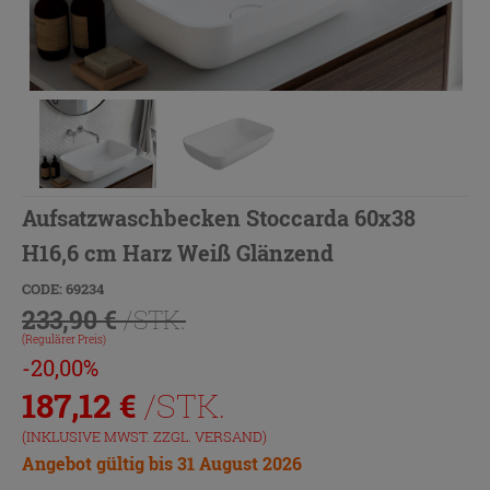
Aufsatzwaschbecken Stoccarda 60x38
H16,6 cm Harz Weiß Glänzend
CODE: 69234
233,90 €
/STK.
(Regulärer Preis)
-20,00%
187,12
€
/STK.
(INKLUSIVE MWST. ZZGL.
VERSAND
)
Angebot gültig bis 31 August 2026