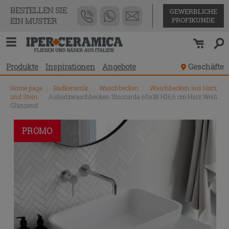
BESTELLEN SIE
GEWERBLICHE
PROFIKUNDE
EIN MUSTER
Produkte
Inspirationen
Angebote
Geschäfte
Home page
\
Badkeramik
\
Waschbecken
\
Waschbecken aus Harz
und Stein
\
Aufsatzwaschbecken Stoccarda 60x38 H16,6 cm Harz Weiß
Glänzend
PROMO