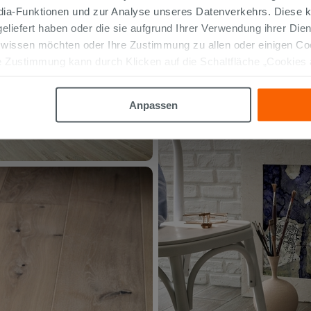
edia-Funktionen und zur Analyse unseres Datenverkehrs. Diese k
 geliefert haben oder die sie aufgrund Ihrer Verwendung ihrer Di
 wissen möchten oder Ihre Zustimmung zu allen oder einigen C
 Zustimmung kann durch Klicken auf die Schaltfläche „Cookies
altfläche "X" klicken, können Sie das Surfen erst nach der Insta
Anpassen