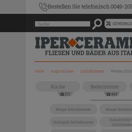
Bestellen Sie
telefonisch 0049-20
Menü
Suche
GEWERBLIC
für
vorgeschlagenen
Siteinhalt
und
Suchprotokoll
Home
\
Inspirationen
\
Schlafzimmer
\
Weißes Schl
Küche
Badezimmer
171
443
Beiges Schlafzimmer
Blaues Schlafz
Industrielles 
Holzoptik Schlafzimmer
Schlafzimm