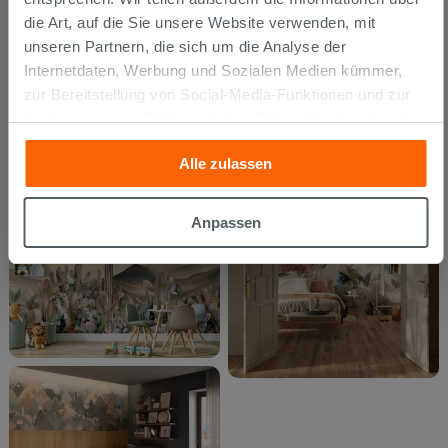
die Art, auf die Sie unsere Website verwenden, mit
unseren Partnern, die sich um die Analyse der
Internetdaten, Werbung und Sozialen Medien kümmer,
zur Bereitstellung von Social-Media-Funktionen und zur
Analyse unseres Datenverkehrs. Diese könnten sie mit
anderen Informationen, die Sie ihnen geliefert haben oder
Alle zulassen
die sie aufgrund Ihrer Verwendung ihrer Dienste
gesammelt haben, kombinieren. Falls Sie mehr wissen
möchten oder Ihre Zustimmung zu allen oder einigen
Anpassen
Cookies verweigern,
hier klicken
oder „Anpassen“. Die
Zustimmung kann durch Klicken auf die Schaltfläche
„Cookies akzeptieren“ gegeben werden. Wenn Sie auf
die Schaltfläche "X" klicken, können Sie das Surfen erst
nach der Installation der technischen Cookies fortsetzen.