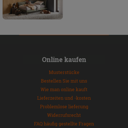
Online kaufen
Musterstücke
Bestellen Sie mit uns
Wie man online kauft
Lieferzeiten und -kosten
Problemlose lieferung
Widerrufsrecht
FAQ häufig gestellte Fragen