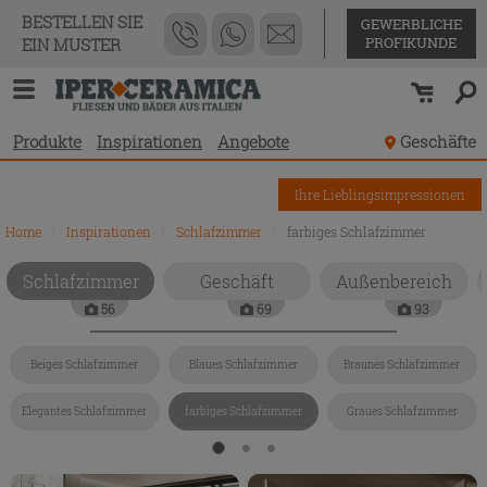
BESTELLEN SIE
GEWERBLICHE
PROFIKUNDE
EIN MUSTER
Produkte
Inspirationen
Angebote
Geschäfte
Ihre Lieblingsimpressionen
Home
\
Inspirationen
\
Schlafzimmer
\
farbiges Schlafzimmer
Schlafzimmer
Geschäft
Außenbereich
56
69
93
Beiges Schlafzimmer
Blaues Schlafzimmer
Braunes Schlafzimmer
Elegantes Schlafzimmer
farbiges Schlafzimmer
Graues Schlafzimmer