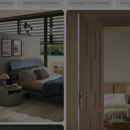
Boiserie
Shabby Schlafzimmer
Steinoptik Schlafzimmer
vinta