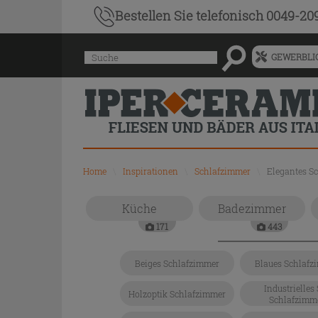
Bestellen Sie
telefonisch 0049-20
Menü
Suche
GEWERBLIC
für
vorgeschlagenen
Siteinhalt
und
Suchprotokoll
Home
\
Inspirationen
\
Schlafzimmer
\
Elegantes S
Küche
Badezimmer
171
443
Beiges Schlafzimmer
Blaues Schlafz
Industrielles 
Holzoptik Schlafzimmer
Schlafzimm