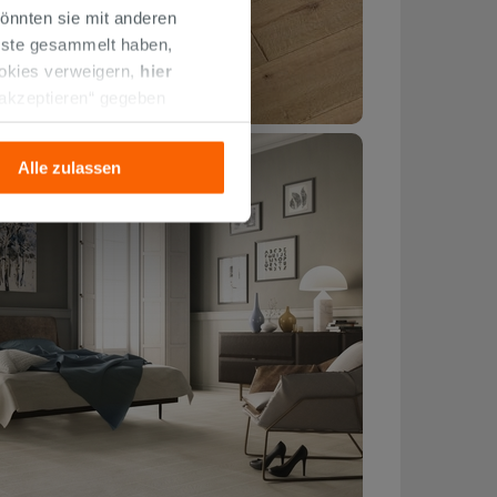
önnten sie mit anderen
enste gesammelt haben,
ookies verweigern,
hier
 akzeptieren“ gegeben
llation der technischen
Alle zulassen