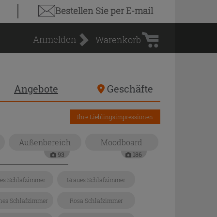
Warenkorb
Bestellen Sie
per E-mail
Anmelden
Warenkorb
Angebote
Geschäfte
Ihre Lieblingsimpressionen
Außenbereich
Moodboard
93
186
ges Schlafzimmer
Graues Schlafzimmer
es Schlafzimmer
Rosa Schlafzimmer