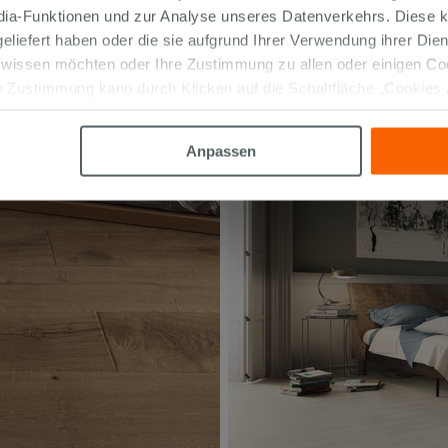
edia-Funktionen und zur Analyse unseres Datenverkehrs. Diese k
 geliefert haben oder die sie aufgrund Ihrer Verwendung ihrer Di
 wissen möchten oder Ihre Zustimmung zu allen oder einigen C
 Zustimmung kann durch Klicken auf die Schaltfläche „Cookies
altfläche "X" klicken, können Sie das Surfen erst nach der Insta
Anpassen