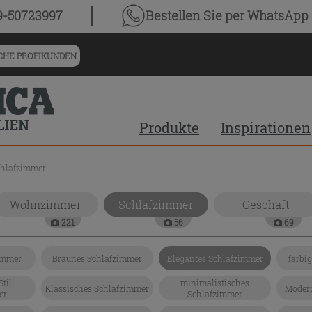
9-50723997
Bestellen Sie
per WhatsApp
HE PROFIKUNDEN
Produkte
Inspirationen
chlafzimmer
Wohnzimmer
Schlafzimmer
Geschäft
221
56
69
immer
Braunes Schlafzimmer
Elegantes Schlafzimmer
farbi
Stil
minimalistisches
Klassisches Schlafzimmer
Modern
er
Schlafzimmer