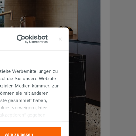
zielte Werbemitteilungen zu
 auf die Sie unsere Website
Sozialen Medien kümmer, zur
önnten sie mit anderen
enste gesammelt haben,
ookies verweigern,
hier
 akzeptieren“ gegeben
llation der technischen
Alle zulassen