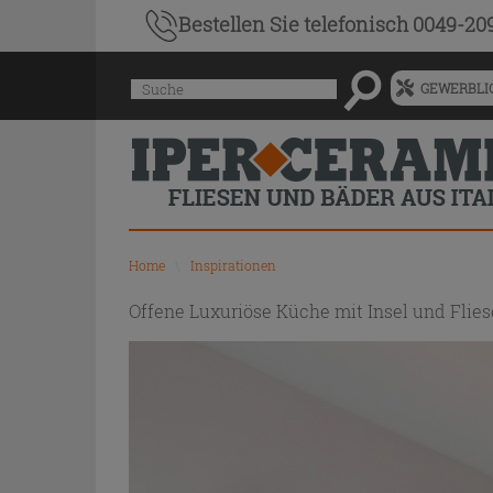
Bestellen Sie
telefonisch 0049-20
Menü
Suche
GEWERBLIC
für
vorgeschlagenen
Siteinhalt
und
Suchprotokoll
Home
\
Inspirationen
Offene Luxuriöse Küche mit Insel und Flies