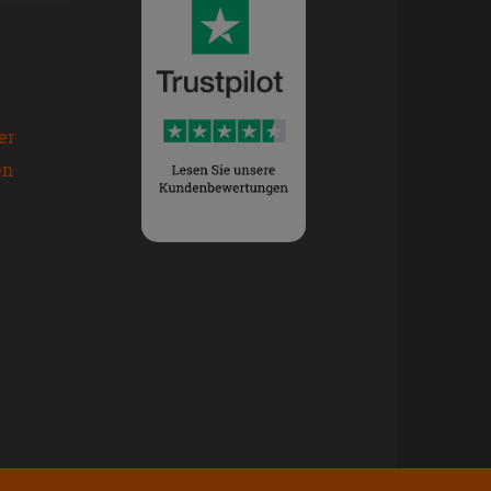
er
en