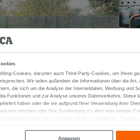
Cookies
iling-Cookies, darunter auch Third-Party-Cookies, um Ihnen ge
entsprechen. Wir teilen außerdem die Informationen über die Art,
nern, die sich um die Analyse der Internetdaten, Werbung und 
edia-Funktionen und zur Analyse unseres Datenverkehrs. Diese k
 geliefert haben oder die sie aufgrund Ihrer Verwendung ihrer Di
 wissen möchten oder Ihre Zustimmung zu allen oder einigen C
 Zustimmung kann durch Klicken auf die Schaltfläche „Cookies
altfläche "X" klicken, können Sie das Surfen erst nach der Insta
Anpassen