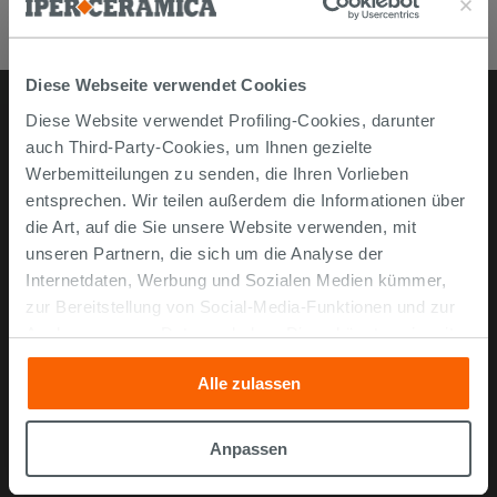
Diese Webseite verwendet Cookies
Diese Website verwendet Profiling-Cookies, darunter
auch Third-Party-Cookies, um Ihnen gezielte
Online kaufen
Werbemitteilungen zu senden, die Ihren Vorlieben
entsprechen. Wir teilen außerdem die Informationen über
Musterstücke
die Art, auf die Sie unsere Website verwenden, mit
Bestellen Sie mit uns
unseren Partnern, die sich um die Analyse der
Wie man online kauft
Internetdaten, Werbung und Sozialen Medien kümmer,
zur Bereitstellung von Social-Media-Funktionen und zur
Lieferzeiten und -kosten
Analyse unseres Datenverkehrs. Diese könnten sie mit
Problemlose lieferung
anderen Informationen, die Sie ihnen geliefert haben oder
Widerrufsrecht
Alle zulassen
die sie aufgrund Ihrer Verwendung ihrer Dienste
FAQ häufig gestellte Fragen
gesammelt haben, kombinieren. Falls Sie mehr wissen
möchten oder Ihre Zustimmung zu allen oder einigen
Anpassen
Unternehmen
Cookies verweigern,
hier klicken
oder „Anpassen“. Die
Zustimmung kann durch Klicken auf die Schaltfläche