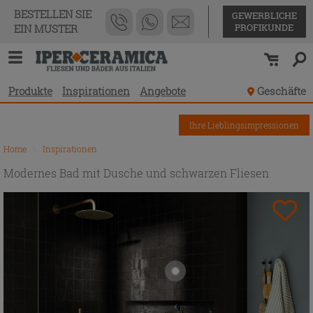
BESTELLEN SIE
GEWERBLICHE
PROFIKUNDE
EIN MUSTER
Produkte
Inspirationen
Angebote
Geschäfte
Ihre Lieblingsimpressionen
Home
\
Inspirationen
Modernes Bad mit Dusche und schwarzen Fliesen