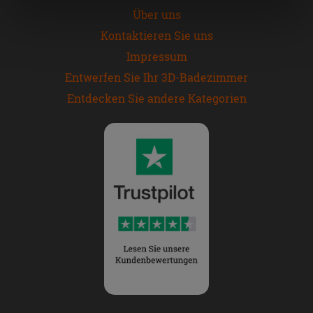
Über uns
„Cookies akzeptieren“ gegeben werden. Wenn Sie auf
die Schaltfläche "X" klicken, können Sie das Surfen erst
Kontaktieren Sie uns
nach der Installation der technischen Cookies fortsetzen.
Impressum
Entwerfen Sie Ihr 3D-Badezimmer
Entdecken Sie andere Kategorien