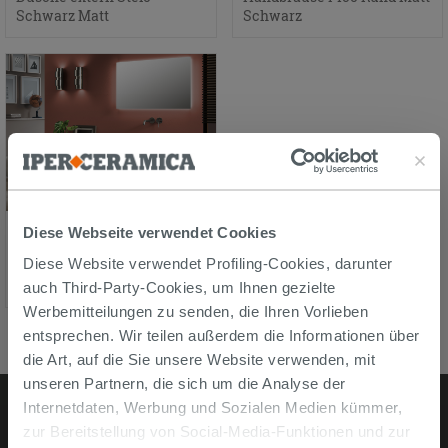
Schwarz Matt
Schwarz
KONSOLE FÜR
Diese Webseite verwendet Cookies
AUFSATZWASCHBECKEN
Diese Website verwendet Profiling-Cookies, darunter
TOPSY TOP 120x48xH8 cm
OXYD GRAU
auch Third-Party-Cookies, um Ihnen gezielte
Werbemitteilungen zu senden, die Ihren Vorlieben
entsprechen. Wir teilen außerdem die Informationen über
die Art, auf die Sie unsere Website verwenden, mit
unseren Partnern, die sich um die Analyse der
Internetdaten, Werbung und Sozialen Medien kümmer,
zur Bereitstellung von Social-Media-Funktionen und zur