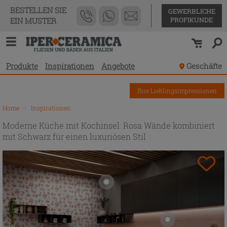
BESTELLEN SIE
GEWERBLICHE
PROFIKUNDE
EIN MUSTER
Produkte
Inspirationen
Angebote
Geschäfte
Ihre Lieblingsimpressionen
Home
\
Inspirationen
Moderne Küche mit Kochinsel: Rosa Wände kombiniert
mit Schwarz für einen luxuriösen Stil