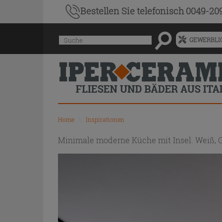
Bestellen Sie
telefonisch 0049-20
Menü
Suche
GEWERBLIC
für
vorgeschlagenen
Siteinhalt
und
Suchprotokoll
Home
\
Inspirationen
Minimale moderne Küche mit Insel. Weiß, 