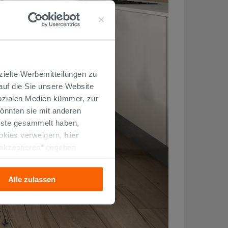
zielte Werbemitteilungen zu
 auf die Sie unsere Website
Sozialen Medien kümmer, zur
önnten sie mit anderen
enste gesammelt haben,
ookies verweigern,
hier
 akzeptieren“ gegeben
llation der technischen
Alle zulassen