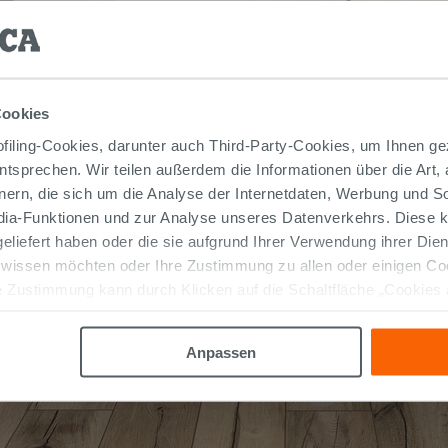
Cookies
iling-Cookies, darunter auch Third-Party-Cookies, um Ihnen ge
entsprechen. Wir teilen außerdem die Informationen über die Art,
nern, die sich um die Analyse der Internetdaten, Werbung und 
edia-Funktionen und zur Analyse unseres Datenverkehrs. Diese k
 geliefert haben oder die sie aufgrund Ihrer Verwendung ihrer Di
 wissen möchten oder Ihre Zustimmung zu allen oder einigen C
 Zustimmung kann durch Klicken auf die Schaltfläche „Cookies
altfläche "X" klicken, können Sie das Surfen erst nach der Insta
Anpassen