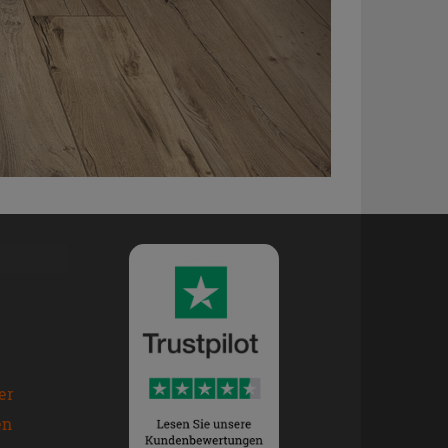
er
en