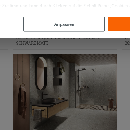
 Zustimmung kann durch Klicken auf die Schaltfläche „Cookies
altfläche "X" klicken, können Sie das Surfen erst nach der Insta
Anpassen
D
BADSPIEGEL QUEEN Ø80 cm MIT RAHMEN
Ba
SCHWARZ MATT
28