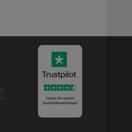
er
en