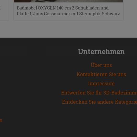
K
Badmöbel OXYGEN 140 cm 2 Schubladen und
Platte 1,2 aus Gussmarmor mit Steinoptik Schwarz
Unternehmen
Über uns
Kontaktieren Sie uns
Impressum
Entwerfen Sie Ihr 3D-Badezimm
Entdecken Sie andere Kategori
en