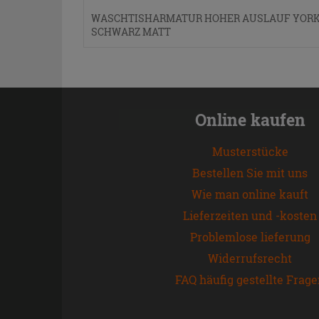
WASCHTISHARMATUR HOHER AUSLAUF YOR
SCHWARZ MATT
Online kaufen
Musterstücke
Bestellen Sie mit uns
Wie man online kauft
Lieferzeiten und -kosten
Problemlose lieferung
Widerrufsrecht
FAQ häufig gestellte Frag