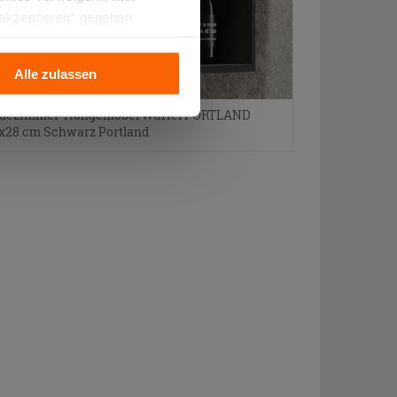
 akzeptieren“ gegeben
llation der technischen
Alle zulassen
dezimmer-Hängemöbel Würfel PORTLAND
x28 cm Schwarz Portland