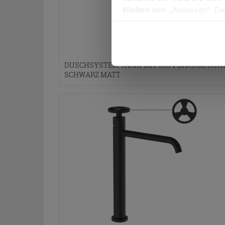
klicken
oder „Anpassen“. Die
werden. Wenn Sie auf die Sch
Cookies fortsetzen.
DUSCHSYSTEM TARIN MIT KOPFBRAUSE RUN
SCHWARZ MATT