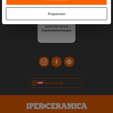
gesammelt haben, kombinieren. Falls Sie mehr wissen
möchten oder Ihre Zustimmung zu allen oder einigen
Anpassen
Cookies verweigern,
hier klicken
oder „Anpassen“. Die
Zustimmung kann durch Klicken auf die Schaltfläche
„Cookies akzeptieren“ gegeben werden. Wenn Sie auf
die Schaltfläche "X" klicken, können Sie das Surfen erst
nach der Installation der technischen Cookies fortsetzen.
Österreich