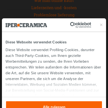
Wie man online kauft
Lieferzeiten und -kosten
Problemlose lieferung
Widerrufsrecht
FAQ häufig gestellte Fragen
Unternehmen
Diese Webseite verwendet Cookies
Diese Website verwendet Profiling-Cookies, darunter
Über uns
auch Third-Party-Cookies, um Ihnen gezielte
Kontaktieren Sie uns
Werbemitteilungen zu senden, die Ihren Vorlieben
Impressum
entsprechen. Wir teilen außerdem die Informationen über
die Art, auf die Sie unsere Website verwenden, mit
Entwerfen Sie Ihr 3D-Badezimmer
unseren Partnern, die sich um die Analyse der
Entdecken Sie andere Kategorien
Internetdaten, Werbung und Sozialen Medien kümmer,
zur Bereitstellung von Social-Media-Funktionen und zur
Analyse unseres Datenverkehrs. Diese könnten sie mit
anderen Informationen, die Sie ihnen geliefert haben oder
Alle zulassen
die sie aufgrund Ihrer Verwendung ihrer Dienste