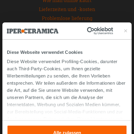
Wie man online kauft
Lieferzeiten und -kosten
Problemlose lieferung
Widerrufsrecht
FAQ häufig gestellte Fragen
Unternehmen
Diese Webseite verwendet Cookies
Diese Website verwendet Profiling-Cookies, darunter
Über uns
auch Third-Party-Cookies, um Ihnen gezielte
Kontaktieren Sie uns
Werbemitteilungen zu senden, die Ihren Vorlieben
Impressum
entsprechen. Wir teilen außerdem die Informationen über
die Art, auf die Sie unsere Website verwenden, mit
Entwerfen Sie Ihr 3D-Badezimmer
unseren Partnern, die sich um die Analyse der
Entdecken Sie andere Kategorien
Internetdaten, Werbung und Sozialen Medien kümmer,
zur Bereitstellung von Social-Media-Funktionen und zur
Analyse unseres Datenverkehrs. Diese könnten sie mit
anderen Informationen, die Sie ihnen geliefert haben oder
Alle zulassen
die sie aufgrund Ihrer Verwendung ihrer Dienste