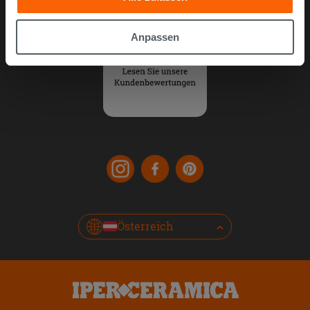
gesammelt haben, kombinieren. Falls Sie mehr wissen
möchten oder Ihre Zustimmung zu allen oder einigen
Anpassen
Cookies verweigern,
hier klicken
oder „Anpassen“. Die
Zustimmung kann durch Klicken auf die Schaltfläche
„Cookies akzeptieren“ gegeben werden. Wenn Sie auf
die Schaltfläche "X" klicken, können Sie das Surfen erst
nach der Installation der technischen Cookies fortsetzen.
Österreich