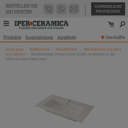
BESTELLEN SIE
GEWERBLICHE
PROFIKUNDE
EIN MUSTER
Produkte
Inspirationen
Angebote
Geschäfte
Home page
\
Badkeramik
\
Waschbecken
\
Waschbecken aus Harz
und Zement
\
Waschbecken Unitop Unika 81x46 cm Becken in der
Mitte aus Harz Weiß matt