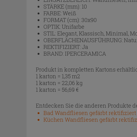
STÄRKE (mm):
10
FARBE:
Weiß
FORMAT (cm):
30x90
OPTIK:
Unifarbe
STIL:
Elegant, Klassisch, Minimal, Mo
OBERFLÄCHENAUSFÜHRUNG:
Natu
REKTIFIZIERT:
Ja
BRAND:
IPERCERAMICA
Produkt in kompletten Kartons erhältli
1 karton = 1,35 m2
1 karton = 22,06 kg
1 karton =
56,69
€
Entdecken Sie die anderen Produkte de
Bad Wandfliesen gefärbt rektifiziert
Küchen Wandfliesen gefärbt rektifiz