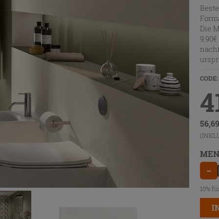
Beste
Forma
Die M
9,90€
nachf
urspr
CODE:
4
56,6
(INKL
MEN
−
10% fü
I