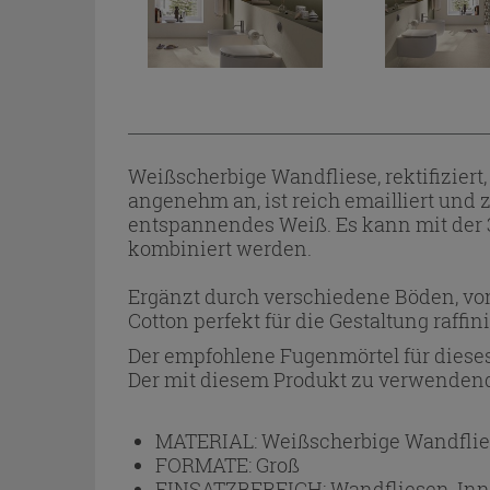
Weißscherbige Wandfliese, rektifiziert
angenehm an, ist reich emailliert und 
entspannendes Weiß. Es kann mit der 3D
kombiniert werden.
Ergänzt durch verschiedene Böden, von N
Cotton perfekt für die Gestaltung raffi
Der empfohlene Fugenmörtel für dieses
Der mit diesem Produkt zu verwendend
MATERIAL:
Weißscherbige Wandflie
FORMATE:
Groß
EINSATZBEREICH:
Wandfliesen, In