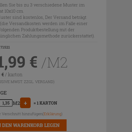
llen Sie bis zu 3 verschiedene Muster im
t 10x10 cm.
uster sind kostenlos, Der Versand beträgt
 (die Versandkosten werden im Falle einer
olgenden Produktbestellung mit der
ünglichen Zahlungsmethode zurückerstattet).
 71521
1,99
€
/M2
9
€
/ karton
USIVE MWST. ZZGL.
VERSAND
)
GE
+
M2
= 1 KARTON
r Verschnitt hinzufügen(
Erklärung
)
N DEN WARENKORB LEGEN