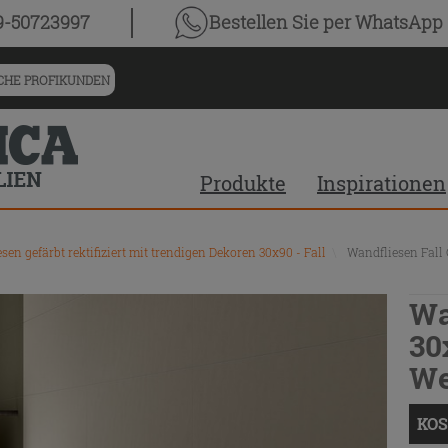
9-50723997
Bestellen Sie
per WhatsApp
HE PROFIKUNDEN
Produkte
Inspirationen
en gefärbt rektifiziert mit trendigen Dekoren 30x90 - Fall
\
Wandfliesen Fall 
Wa
30
We
KOS