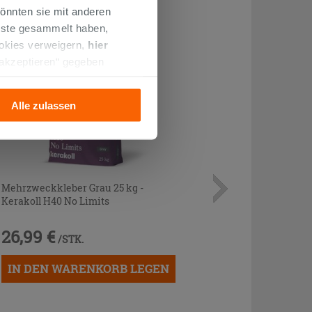
önnten sie mit anderen
enste gesammelt haben,
ookies verweigern,
hier
 akzeptieren“ gegeben
llation der technischen
Alle zulassen
Mehrzweckkleber Grau 25 kg -
Kerakoll H40 No Limits
26,99 €
/STK.
IN DEN WARENKORB LEGEN