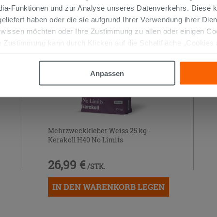
edia-Funktionen und zur Analyse unseres Datenverkehrs. Diese k
 geliefert haben oder die sie aufgrund Ihrer Verwendung ihrer Di
 wissen möchten oder Ihre Zustimmung zu allen oder einigen C
 Zustimmung kann durch Klicken auf die Schaltfläche „Cookies
altfläche "X" klicken, können Sie das Surfen erst nach der Insta
Anpassen
Mehrzweckkleber Weiss 25 kg -
Kerakoll H40 No Limits
26,99 €
/STK.
IN DEN WARENKORB LEGEN