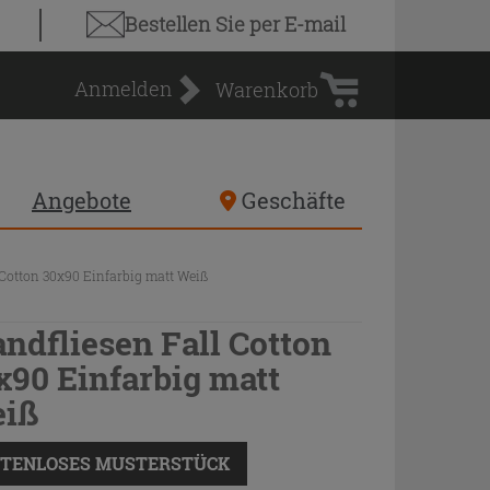
Warenkorb
Bestellen Sie
per E-mail
Anmelden
Warenkorb
Angebote
Geschäfte
Cotton 30x90 Einfarbig matt Weiß
ndfliesen Fall Cotton
x90 Einfarbig matt
iß
TENLOSES MUSTERSTÜCK