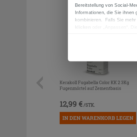
Bereitstellung von Social-M
Informationen, die Sie ihnen
kombinieren. Falls Sie mehr
klicken
oder „Anpassen“. Die
werden. Wenn Sie auf die Sch
Cookies fortsetzen.
Kerakoll Fugabella Color KK 2 3Kg
Fugenmörtel auf Zementbasis
12,99 €
/STK.
IN DEN WARENKORB LEGEN