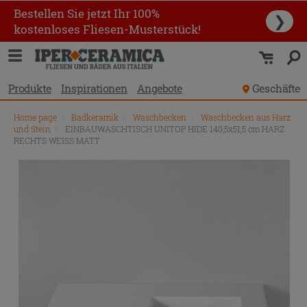
Bestellen Sie jetzt Ihr 100%
❯
kostenloses Fliesen-Musterstück!
Produkte
Inspirationen
Angebote
Geschäfte
Home page
\
Badkeramik
\
Waschbecken
\
Waschbecken aus Harz
und Stein
\
EINBAUWASCHTISCH UNITOP HIDE 140,5x51,5 cm HARZ
RECHTS WEISS MATT