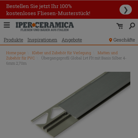
Bestellen Sie jetzt Ihr 100%
❯
kostenloses Fliesen-Musterstück!
Produkte
Inspirationen
Angebote
Geschäfte
Home page
\
Kleber und Zubehör für Verlegung
\
Matten und
Zubehör für PVC
\
Übergangsprofil Global Lvt Flt mit Basis Silber 4-
6mm 2,70m