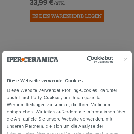
33,99 €
/STK.
IN DEN WARENKORB LEGEN
Diese Webseite verwendet Cookies
Versand
Diese Website verwendet Profiling-Cookies, darunter
auch Third-Party-Cookies, um Ihnen gezielte
Die Waren werden normalerweise innerhalb von 15
Werbemitteilungen zu senden, die Ihren Vorlieben
Werktagen ab der Auftragsbestätigung zum Versand
entsprechen. Wir teilen außerdem die Informationen über
gebracht.
Musterstücke werden normalerweise innerhalb von
die Art, auf die Sie unsere Website verwenden, mit
Tagen geliefert.
unseren Partnern, die sich um die Analyse der
Der Versand der online gekauften Produkte wird
Internetdaten, Werbung und Sozialen Medien kümmer,
verfolgt und wir rufen Sie an, um das Lieferdatum zu