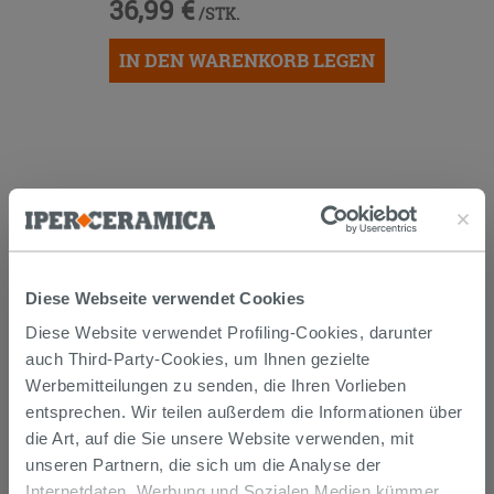
36,99 €
/STK.
IN DEN WARENKORB LEGEN
Diese Webseite verwendet Cookies
Versand
Diese Website verwendet Profiling-Cookies, darunter
auch Third-Party-Cookies, um Ihnen gezielte
Die Waren werden normalerweise innerhalb von 15
Werbemitteilungen zu senden, die Ihren Vorlieben
Werktagen ab der Auftragsbestätigung zum Versand
entsprechen. Wir teilen außerdem die Informationen über
gebracht.
Musterstücke werden normalerweise innerhalb von
die Art, auf die Sie unsere Website verwenden, mit
Tagen geliefert.
unseren Partnern, die sich um die Analyse der
Der Versand der online gekauften Produkte wird
Internetdaten, Werbung und Sozialen Medien kümmer,