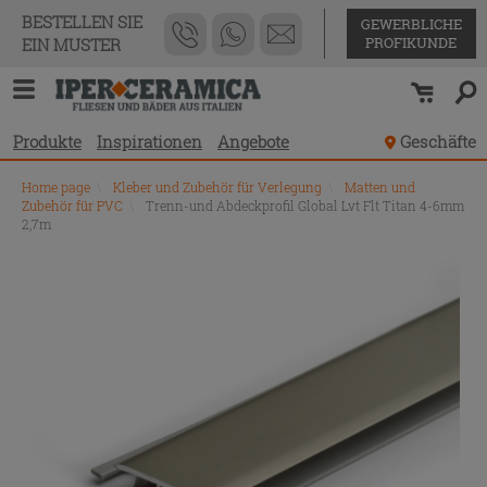
BESTELLEN SIE
GEWERBLICHE
PROFIKUNDE
EIN MUSTER
Produkte
Inspirationen
Angebote
Geschäfte
Home page
\
Kleber und Zubehör für Verlegung
\
Matten und
Zubehör für PVC
\
Trenn-und Abdeckprofil Global Lvt Flt Titan 4-6mm
2,7m