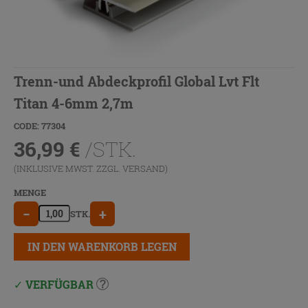
Trenn-und Abdeckprofil Global Lvt Flt
Titan 4-6mm 2,7m
CODE: 77304
36,99
€
/STK.
(INKLUSIVE MWST. ZZGL.
VERSAND
)
MENGE
−
+
STK.
IN DEN WARENKORB LEGEN
VERFÜGBAR