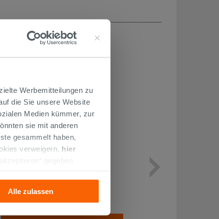
H...
zielte Werbemitteilungen zu
 auf die Sie unsere Website
Sozialen Medien kümmer, zur
önnten sie mit anderen
enste gesammelt haben,
ookies verweigern,
hier
 akzeptieren“ gegeben
SCHALLSCHUTZ OTVAL FÜR
llation der technischen
WANDBUNDIGE SANITÄRE
Alle zulassen
8,50 €
/STK.