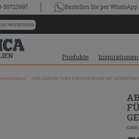
9-50723997
Bestellen Sie
per WhatsApp
HE PROFIKUNDEN
Produkte
Inspirationen
nausstattung
\
ABFLUSSROHR TIGER FÜR BADEWANNE MIT GESENKTEM 
AB
FÜ
GE
CODE: