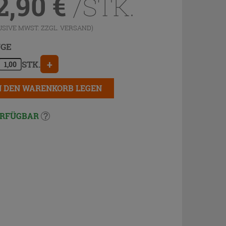
2,90
€
/STK.
USIVE MWST. ZZGL.
VERSAND
)
GE
+
STK.
N DEN WARENKORB LEGEN
RFÜGBAR