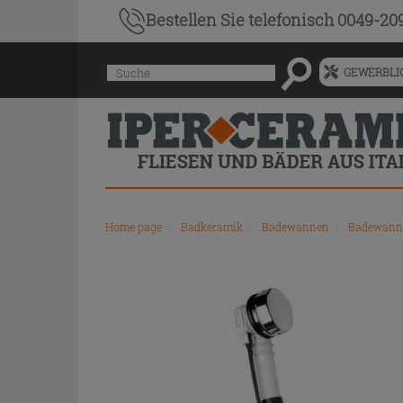
Bestellen Sie
telefonisch 0049-20
Menü
Suche
GEWERBLIC
für
vorgeschlagenen
Siteinhalt
und
Suchprotokoll
Home page
\
Badkeramik
\
Badewannen
\
Badewanne