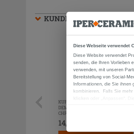
KUNDEN, DIE DIESEN AR
Diese Webseite verwendet 
Diese Website verwendet Prof
senden, die Ihren Vorlieben 
verwenden, mit unseren Part
Bereitstellung von Social-M
Informationen, die Sie ihnen
kombinieren. Falls Sie mehr
klicken
oder „Anpassen“. Die
KURVENPAAR ZUR MONTAGE UNTER
werden. Wenn Sie auf die Sch
DEM WASCHBECKEN 45° MESSING
Cookies fortsetzen.
CHROM
14,90 €
/STK.