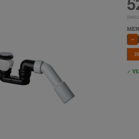
5
(INKL
MEN
−
I
VE