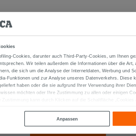
TIKEL GEKAUFT HABEN, KAUFTEN AUC
Cookies
iling-Cookies, darunter auch Third-Party-Cookies, um Ihnen ge
entsprechen. Wir teilen außerdem die Informationen über die Art,
nern, die sich um die Analyse der Internetdaten, Werbung und 
edia-Funktionen und zur Analyse unseres Datenverkehrs. Diese k
 geliefert haben oder die sie aufgrund Ihrer Verwendung ihrer Di
 wissen möchten oder Ihre Zustimmung zu allen oder einigen C
 Zustimmung kann durch Klicken auf die Schaltfläche „Cookies
SIPHON FÜR BIDET 11/4 'S'-FÖRMIG
altfläche "X" klicken, können Sie das Surfen erst nach der Insta
MESSING CHROM
Anpassen
19,90 €
/STK.