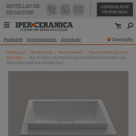
BESTELLEN SIE
GEWERBLICHE
PROFIKUNDE
EIN MUSTER
Produkte
Inspirationen
Angebote
Geschäfte
Home page
\
Badkeramik
\
Waschbecken
\
Waschbecken aus Harz
und Stein
\
Star 70,5x51,5 cm Waschtisch mit Halbeinbaubecken und
Steinoptikplatte aus weißem Harz