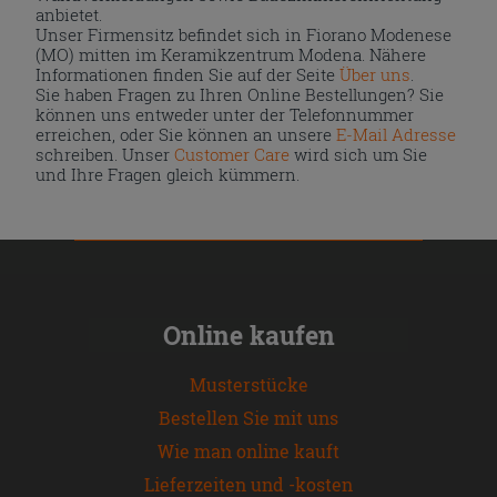
anbietet.
Unser Firmensitz befindet sich in Fiorano Modenese
(MO) mitten im Keramikzentrum Modena. Nähere
Informationen finden Sie auf der Seite
Über uns
.
Sie haben Fragen zu Ihren Online Bestellungen? Sie
können uns entweder unter der Telefonnummer
erreichen, oder Sie können an unsere
E-Mail Adresse
schreiben. Unser
Customer Care
wird sich um Sie
und Ihre Fragen gleich kümmern.
Online kaufen
Musterstücke
Bestellen Sie mit uns
Wie man online kauft
Lieferzeiten und -kosten