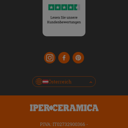
Österreich
P.IVA: IT02732900366