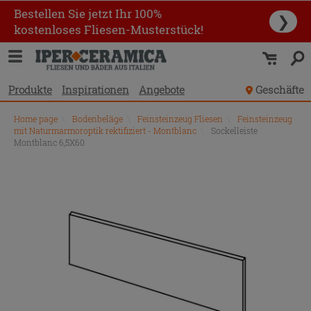
Bestellen Sie jetzt Ihr 100%
❯
kostenloses Fliesen-Musterstück!
Produkte
Inspirationen
Angebote
Geschäfte
Home page
\
Bodenbeläge
\
Feinsteinzeug Fliesen
\
Feinsteinzeug
mit Naturmarmoroptik rektifiziert - Montblanc
\
Sockelleiste
Montblanc 6,5X60