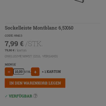
Sockelleiste Montblanc 6,5X60
CODE: 69413
7,99
€
/STK.
79,90
€
/ karton
(INKLUSIVE MWST. ZZGL.
VERSAND
)
MENGE
−
+
= 1 KARTON
STK.
IN DEN WARENKORB LEGEN
VERFÜGBAR