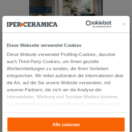
Fliese Montblanc 60X120,
Diese Webseite verwendet Cookies
Feinsteinzeug mit weißer
Diese Website verwendet Profiling-Cookies, darunter
Marmoroptik
auch Third-Party-Cookies, um Ihnen gezielte
42,99 €
/M2
Werbemitteilungen zu senden, die Ihren Vorlieben
entsprechen. Wir teilen außerdem die Informationen über
IN DEN WARENKORB LEGEN
die Art, auf die Sie unsere Website verwenden, mit
unseren Partnern, die sich um die Analyse der
Internetdaten, Werbung und Sozialen Medien kümmer,
zur Bereitstellung von Social-Media-Funktionen und zur
Analyse unseres Datenverkehrs. Diese könnten sie mit
anderen Informationen, die Sie ihnen geliefert haben oder
Alle zulassen
die sie aufgrund Ihrer Verwendung ihrer Dienste