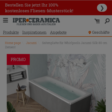
Bestellen Sie jetzt Ihr 100%
❯
kostenloses Fliesen-Musterstück!
Produkte
Inspirationen
Angebote
Geschäfte
Home page
\
Jacuzzi
\
Seitenplatte für Whirlpools Jacuzzi Silk 80 cm
Zement
PROMO