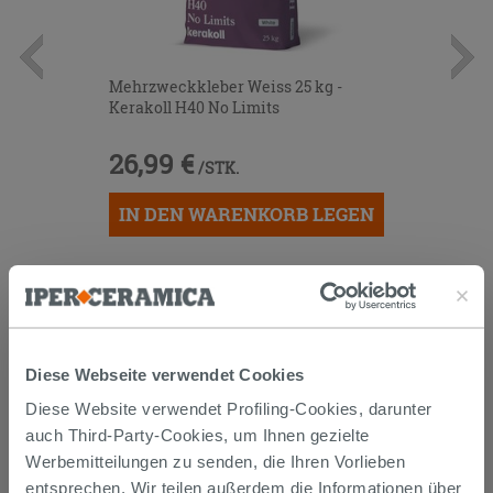
Mehrzweckkleber Weiss 25 kg -
Kerakoll H40 No Limits
26,99 €
/STK.
IN DEN WARENKORB LEGEN
Diese Webseite verwendet Cookies
Diese Website verwendet Profiling-Cookies, darunter
auch Third-Party-Cookies, um Ihnen gezielte
Versand
Werbemitteilungen zu senden, die Ihren Vorlieben
entsprechen. Wir teilen außerdem die Informationen über