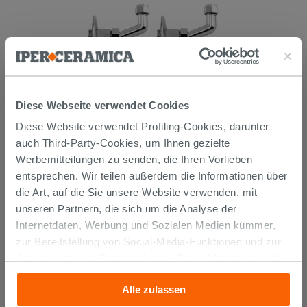
KURVENPAAR ZUR MONTAGE UNTER
Diese Webseite verwendet Cookies
DEM WASCHBECKEN 45° MESSING
Diese Website verwendet Profiling-Cookies, darunter
CHROM
auch Third-Party-Cookies, um Ihnen gezielte
14,90 €
/STK.
Werbemitteilungen zu senden, die Ihren Vorlieben
entsprechen. Wir teilen außerdem die Informationen über
IN DEN WARENKORB LEGEN
die Art, auf die Sie unsere Website verwenden, mit
unseren Partnern, die sich um die Analyse der
Internetdaten, Werbung und Sozialen Medien kümmer,
zur Bereitstellung von Social-Media-Funktionen und zur
Analyse unseres Datenverkehrs. Diese könnten sie mit
anderen Informationen, die Sie ihnen geliefert haben oder
Alle zulassen
die sie aufgrund Ihrer Verwendung ihrer Dienste