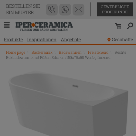
BESTELLEN SIE
GEWERBLICHE
PROFIKUNDE
EIN MUSTER
Produkte
Inspirationen
Angebote
Geschäfte
Home page
\
Badkeramik
\
Badewannen
\
Freistehend
\
Rechte
Eckbadewanne mit Füßen Silia cm 150x75x58 Weiß glänzend