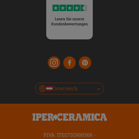
Österreich
P.IVA: IT02732900366