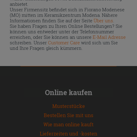
anbietet.
Unser Firmensitz befindet sich in Fiorano Modenese
(MO) mitten im Keramikzentrum Modena. Nähere
Informationen finden Sie auf der Seite
Über uns
.
Sie haben Fragen zu Ihren Online Bestellungen? Sie
können uns entweder unter der Telefonnummer
erreichen, oder Sie können an unsere
E-Mail Adresse
schreiben. Unser
Customer Care
wird sich um Sie
und Ihre Fragen gleich kümmern.
Online kaufen
Musterstücke
Bestellen Sie mit uns
Wie man online kauft
Lieferzeiten und -kosten