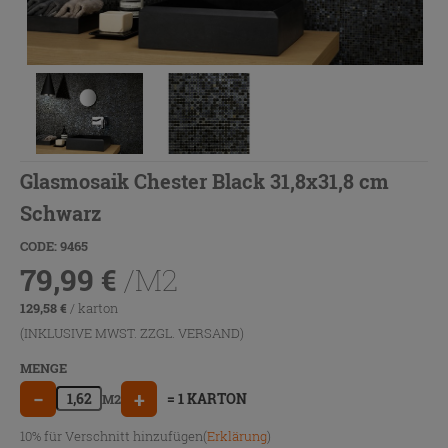
Glasmosaik Chester Black 31,8x31,8 cm
Schwarz
CODE: 9465
79,99
€
/M2
129,58
€
/ karton
(INKLUSIVE MWST. ZZGL.
VERSAND
)
MENGE
−
+
= 1 KARTON
M2
10% für Verschnitt hinzufügen(
Erklärung
)