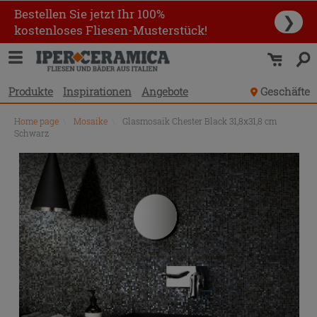
Bestellen Sie jetzt Ihr 100%
❯
kostenloses Fliesen-Musterstück!
Produkte
Inspirationen
Angebote
Geschäfte
Home page
\
Mosaike
\
Glasmosaik Chester Black 31,8x31,8 cm
Schwarz