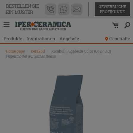
BESTELLEN SIE
GEWERBLICHE
PROFIKUNDE
EIN MUSTER
Produkte
Inspirationen
Angebote
Geschäfte
Home page
\
Kerakoll
\
Kerakoll Fugabella Color KK 27 3Kg
Fugenmörtel auf Zementbasis