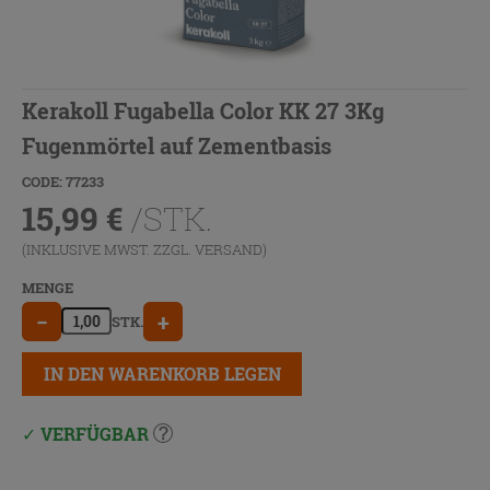
Kerakoll Fugabella Color KK 27 3Kg
Fugenmörtel auf Zementbasis
CODE: 77233
15,99
€
/STK.
(INKLUSIVE MWST. ZZGL.
VERSAND
)
MENGE
−
+
STK.
IN DEN WARENKORB LEGEN
VERFÜGBAR