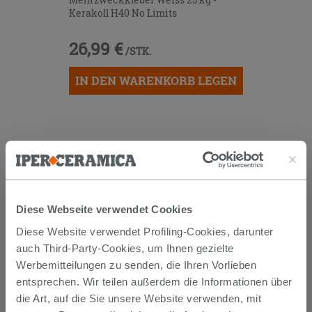
Kerakoll H40 No Limits
26,99 €
/STK.
IN DEN WARENKORB LEGEN
Diese Webseite verwendet Cookies
Diese Website verwendet Profiling-Cookies, darunter
Versand
auch Third-Party-Cookies, um Ihnen gezielte
Werbemitteilungen zu senden, die Ihren Vorlieben
Die Waren werden normalerweise innerhalb von 15
entsprechen. Wir teilen außerdem die Informationen über
Werktagen ab der Auftragsbestätigung zum Versand
die Art, auf die Sie unsere Website verwenden, mit
gebracht.