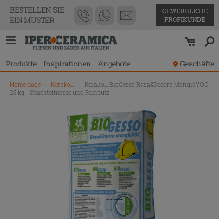
BESTELLEN SIE
GEWERBLICHE
PROFIKUNDE
EIN MUSTER
Produkte
Inspirationen
Angebote
Geschäfte
Home page
\
Kerakoll
\
Kerakoll BioGesso Rasa&Decora MangiaVOC
25 kg - Spachtelmasse und Feinputz