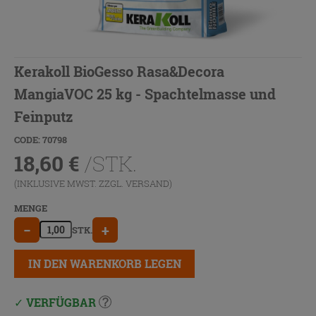
Kerakoll BioGesso Rasa&Decora
MangiaVOC 25 kg - Spachtelmasse und
Feinputz
CODE: 70798
18,60
€
/STK.
(INKLUSIVE MWST. ZZGL.
VERSAND
)
MENGE
−
+
STK.
IN DEN WARENKORB LEGEN
VERFÜGBAR