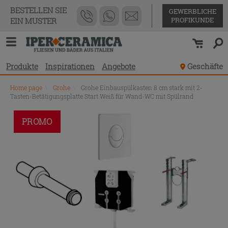
BESTELLEN SIE
GEWERBLICHE
PROFIKUNDE
EIN MUSTER
Produkte
Inspirationen
Angebote
Geschäfte
Home page
\
Grohe
\
Grohe Einbauspülkasten 8 cm stark mit 2-
Tasten-Betätigungsplatte Start Weiß für Wand-WC mit Spülrand
PROMO