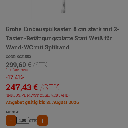
Grohe Einbauspülkasten 8 cm stark mit 2-
Tasten-Betätigungsplatte Start Weiß für
Wand-WC mit Spülrand
CODE: 9021552
299,60 €
/STK.
(Regulärer Preis)
-17,41%
247,43
€
/STK.
(INKLUSIVE MWST. ZZGL.
VERSAND
)
Angebot gültig bis 31 August 2026
MENGE
−
+
STK.