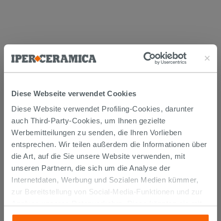
Versand
Die Waren werden normalerweise innerhalb von 15
Diese Webseite verwendet Cookies
Werktagen ab der Auftragsbestätigung zum Versand
gebracht.
Diese Website verwendet Profiling-Cookies, darunter
Musterstücke werden normalerweise innerhalb von
auch Third-Party-Cookies, um Ihnen gezielte
Tagen geliefert.
Der Versand der online gekauften Produkte wird
Werbemitteilungen zu senden, die Ihren Vorlieben
verfolgt und wir rufen Sie an, um das Lieferdatum zu
entsprechen. Wir teilen außerdem die Informationen über
vereinbaren. Die Lieferung erfolgt frei Bordsteinkante.
die Art, auf die Sie unsere Website verwenden, mit
Nähere Informationen finden Sie im Abschnitt
Lieferzeiten und -kosten
.
unseren Partnern, die sich um die Analyse der
Internetdaten, Werbung und Sozialen Medien kümmer,
zur Bereitstellung von Social-Media-Funktionen und zur
Sichere Bezahlung
Analyse unseres Datenverkehrs. Diese könnten sie mit
anderen Informationen, die Sie ihnen geliefert haben oder