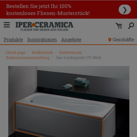
Bestellen Sie jetzt Ihr 100%
❯
kostenloses Fliesen-Musterstück!
Produkte
Inspirationen
Angebote
Geschäfte
Home page
\
Badkeramik
\
Badewannen
\
Badewannenausstattung
\
Gea Vorderplatte 170 Weiß