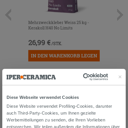
Mehrzweckkleber Weiss 25 kg -
Kerakoll H40 No Limits
26,99 €
/STK.
IN DEN WARENKORB LEGEN
Diese Webseite verwendet Cookies
Diese Website verwendet Profiling-Cookies, darunter
auch Third-Party-Cookies, um Ihnen gezielte
Versand
Werbemitteilungen zu senden, die Ihren Vorlieben
entsprechen. Wir teilen außerdem die Informationen über