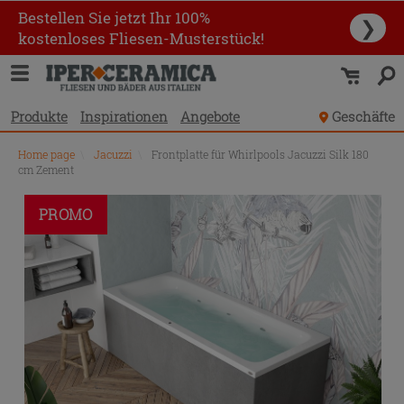
Bestellen Sie jetzt Ihr 100%
❯
kostenloses Fliesen-Musterstück!
Produkte
Inspirationen
Angebote
Geschäfte
Home page
\
Jacuzzi
\
Frontplatte für Whirlpools Jacuzzi Silk 180
cm Zement
PROMO