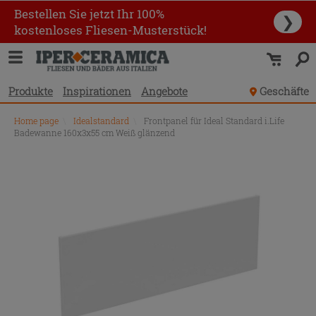
Bestellen Sie jetzt Ihr 100%
❯
kostenloses Fliesen-Musterstück!
Produkte
Inspirationen
Angebote
Geschäfte
Home page
\
Idealstandard
\
Frontpanel für Ideal Standard i.Life
Badewanne 160x3x55 cm Weiß glänzend