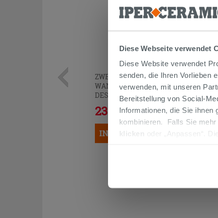
Diese Webseite verwendet 
Diese Website verwendet Prof
senden, die Ihren Vorlieben 
ZWEIGRIFF-WANNENARMATUR FÜR
WANDMONTAGE MIT HANDBRAUSE
verwenden, mit unseren Part
DESK CHROM
Bereitstellung von Social-M
235,92 €
Informationen, die Sie ihnen
294,90 €
-20,00%
/STK.
kombinieren. Falls Sie mehr
IN DEN WARENKORB LEGEN
klicken
oder „Anpassen“. Die
werden. Wenn Sie auf die Sch
Cookies fortsetzen.