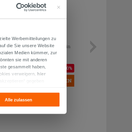
zielte Werbemitteilungen zu
 auf die Sie unsere Website
Einhebelarmatur für Badewanne in
der Raummitte Detroit Chrom
Sozialen Medien kümmer, zur
önnten sie mit anderen
576,11 €
enste gesammelt haben,
669,90 €
-14,00%
/STK.
ookies verweigern,
hier
IN DEN WARENKORB LEGEN
 akzeptieren“ gegeben
llation der technischen
Alle zulassen