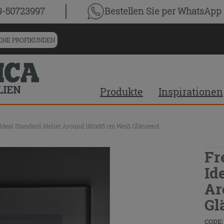
9-50723997
Bestellen Sie
per WhatsApp
HE PROFIKUNDEN
Produkte
Inspirationen
deal Standard Atelier Around 180x85 cm Weiß Glänzend
Fr
Id
Ar
Gl
CODE: