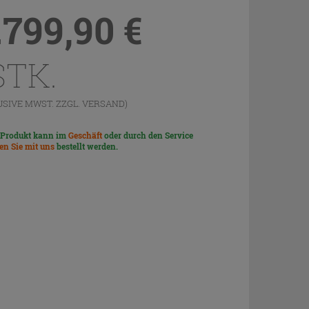
.799,90
€
STK.
USIVE MWST. ZZGL.
VERSAND
)
 Produkt kann im
Geschäft
oder durch den Service
len Sie mit uns
bestellt werden.