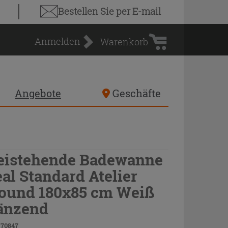
Warenkorb
Bestellen Sie
per E-mail
Anmelden
Warenkorb
Angebote
Geschäfte
eistehende Badewanne
eal Standard Atelier
ound 180x85 cm Weiß
änzend
 70847