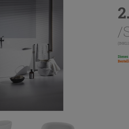
2
/
(INKL
Dieses
Bestel