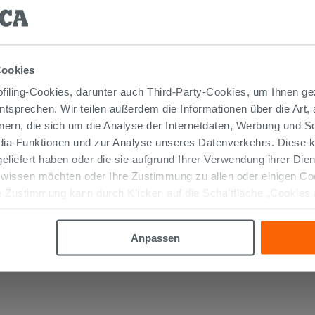
Cookies
iling-Cookies, darunter auch Third-Party-Cookies, um Ihnen ge
entsprechen. Wir teilen außerdem die Informationen über die Art,
ZWEIGRIFF-WANNENARMATUR FÜR
WANDMONTAGE MIT HANDBRAUSE
nern, die sich um die Analyse der Internetdaten, Werbung und 
OLIMPIA CHROM
edia-Funktionen und zur Analyse unseres Datenverkehrs. Diese k
274,90 €
 geliefert haben oder die sie aufgrund Ihrer Verwendung ihrer Di
/STK.
 wissen möchten oder Ihre Zustimmung zu allen oder einigen C
Im Geschäft oder über den Kundenservice
 Zustimmung kann durch Klicken auf die Schaltfläche „Cookies
bestellbar
altfläche "X" klicken, können Sie das Surfen erst nach der Insta
Anpassen