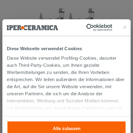
Diese Webseite verwendet Cookies
KURVENPAAR ZUR MONTAGE UNTER
DEM WASCHBECKEN 45° MESSING
Diese Website verwendet Profiling-Cookies, darunter
CHROM
auch Third-Party-Cookies, um Ihnen gezielte
14,90 €
Werbemitteilungen zu senden, die Ihren Vorlieben
/STK.
entsprechen. Wir teilen außerdem die Informationen über
IN DEN WARENKORB LEGEN
die Art, auf die Sie unsere Website verwenden, mit
unseren Partnern, die sich um die Analyse der
Internetdaten, Werbung und Sozialen Medien kümmer,
zur Bereitstellung von Social-Media-Funktionen und zur
Analyse unseres Datenverkehrs. Diese könnten sie mit
anderen Informationen, die Sie ihnen geliefert haben oder
Alle zulassen
die sie aufgrund Ihrer Verwendung ihrer Dienste