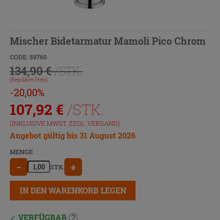
Mischer Bidetarmatur Mamoli Pico Chrom
CODE: 59760
134,90 €
/STK.
(Regulärer Preis)
-20,00%
107,92
€
/STK.
(INKLUSIVE MWST. ZZGL.
VERSAND
)
Angebot gültig bis 31 August 2026
MENGE
−
+
STK.
IN DEN WARENKORB LEGEN
VERFÜGBAR