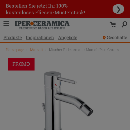
Bestellen Sie jetzt Ihr 100%
❯
kostenloses Fliesen-Musterstück!
Produkte
Inspirationen
Angebote
Geschäfte
Home page
\
Mamoli
\
Mischer Bidetarmatur Mamoli Pico Chrom
PROMO