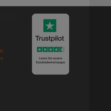
er
en