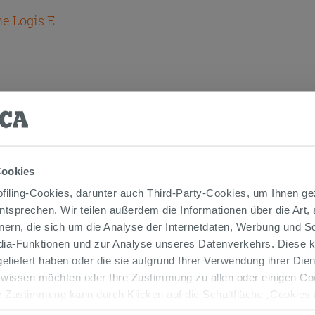
e Logis E
TIKEL GEKAUFT HABEN, KAUFTEN AUC
Cookies
iling-Cookies, darunter auch Third-Party-Cookies, um Ihnen ge
entsprechen. Wir teilen außerdem die Informationen über die Art,
nern, die sich um die Analyse der Internetdaten, Werbung und 
PROMO
edia-Funktionen und zur Analyse unseres Datenverkehrs. Diese k
 geliefert haben oder die sie aufgrund Ihrer Verwendung ihrer Di
 wissen möchten oder Ihre Zustimmung zu allen oder einigen C
 Zustimmung kann durch Klicken auf die Schaltfläche „Cookies
altfläche "X" klicken, können Sie das Surfen erst nach der Insta