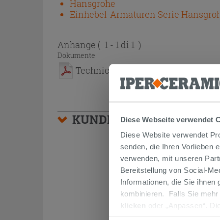
Hansgrohe
Einhebel-Armaturen Serie Hansgroh
Anhänge
( 1 - 1 di 1 )
Dokumente
Technical Sheet
KUNDEN, DIE DIESEN AR
Diese Webseite verwendet 
Diese Website verwendet Prof
senden, die Ihren Vorlieben 
verwenden, mit unseren Part
Bereitstellung von Social-M
Informationen, die Sie ihnen
kombinieren. Falls Sie mehr
klicken
oder „Anpassen“. Die
werden. Wenn Sie auf die Sch