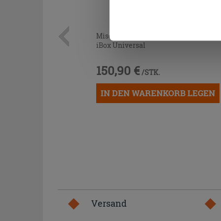
Cookies fortsetzen.
Mischer Einbaukörper Hansgrohe
iBox Universal
150,90 €
/STK.
IN DEN WARENKORB LEGEN
Versand