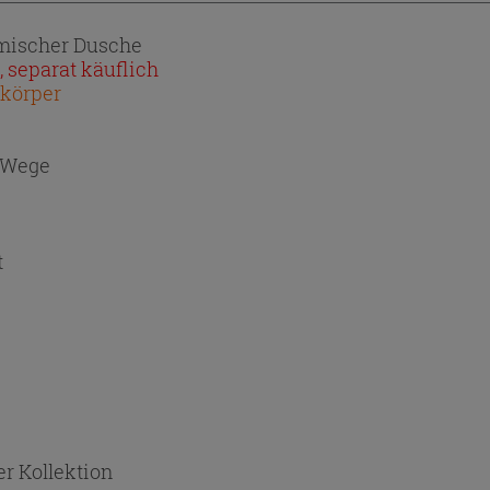
lmischer Dusche
 separat käuflich
ukörper
-Wege
t
r Kollektion