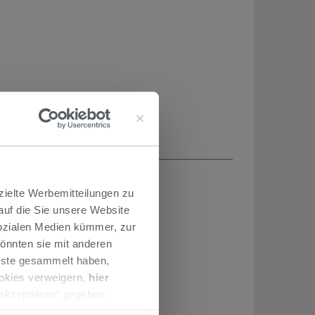
H...
zielte Werbemitteilungen zu
 auf die Sie unsere Website
Sozialen Medien kümmer, zur
önnten sie mit anderen
enste gesammelt haben,
ookies verweigern,
hier
 akzeptieren“ gegeben
llation der technischen