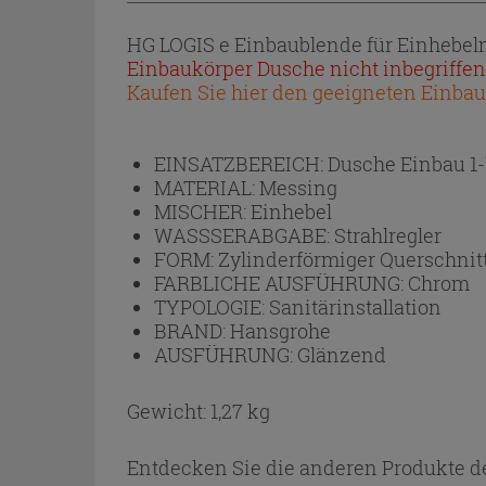
HG LOGIS e Einbaublende für Einhebe
Einbaukörper Dusche nicht inbegriffen,
Kaufen Sie hier den geeigneten Einba
EINSATZBEREICH:
Dusche Einbau 1
MATERIAL:
Messing
MISCHER:
Einhebel
WASSSERABGABE:
Strahlregler
FORM:
Zylinderförmiger Querschnit
FARBLICHE AUSFÜHRUNG:
Chrom
TYPOLOGIE:
Sanitärinstallation
BRAND:
Hansgrohe
AUSFÜHRUNG:
Glänzend
Gewicht: 1,27 kg
Entdecken Sie die anderen Produkte de