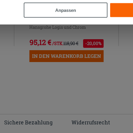
Anpassen
Mischer Einhebel-Bidetarmatur
Hansgrohe Logis und Chrom
95,12 €
118,90 €
-20,00%
/STK.
IN DEN WARENKORB LEGEN
Sichere Bezahlung
Widerrufsrecht