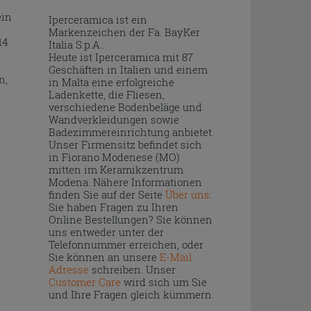
ein
Iperceramica ist ein
Markenzeichen der Fa. BayKer
14
Italia S.p.A..
Heute ist Iperceramica mit 87
Geschäften in Italien und einem
n,
in Malta eine erfolgreiche
Ladenkette, die Fliesen,
verschiedene Bodenbeläge und
Wandverkleidungen sowie
Badezimmereinrichtung anbietet.
Unser Firmensitz befindet sich
in Fiorano Modenese (MO)
mitten im Keramikzentrum
Modena. Nähere Informationen
finden Sie auf der Seite
Über uns
.
Sie haben Fragen zu Ihren
Online Bestellungen? Sie können
uns entweder unter der
Telefonnummer erreichen, oder
Sie können an unsere
E-Mail
Adresse
schreiben. Unser
Customer Care
wird sich um Sie
und Ihre Fragen gleich kümmern.