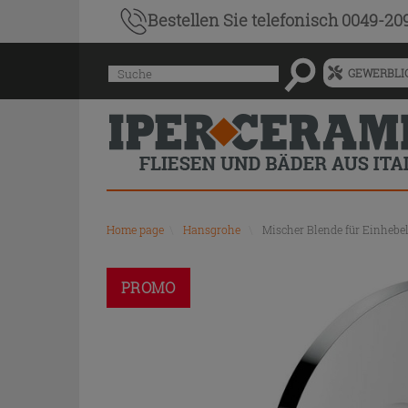
Bestellen Sie
telefonisch 0049-20
Menü
Suche
GEWERBLIC
für
vorgeschlagenen
Siteinhalt
und
Suchprotokoll
Home page
\
Hansgrohe
\
Mischer Blende für Einheb
PROMO