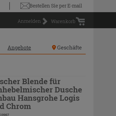
Warenkorb
Bestellen Sie
per E-mail
Anmelden
Warenkorb
Angebote
Geschäfte
scher Blende für
nhebelmischer Dusche
nbau Hansgrohe Logis
d Chrom
 19967