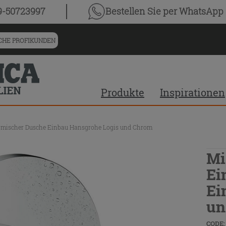
9-50723997
Bestellen Sie
per WhatsApp
HE PROFIKUNDEN
Produkte
Inspirationen
elmischer Dusche Einbau Hansgrohe Logis und Chrom
Mi
Ei
Ei
un
CODE: