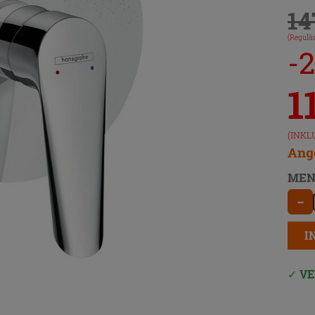
14
(Regulär
-
1
(INKL
Ange
MEN
−
I
VE