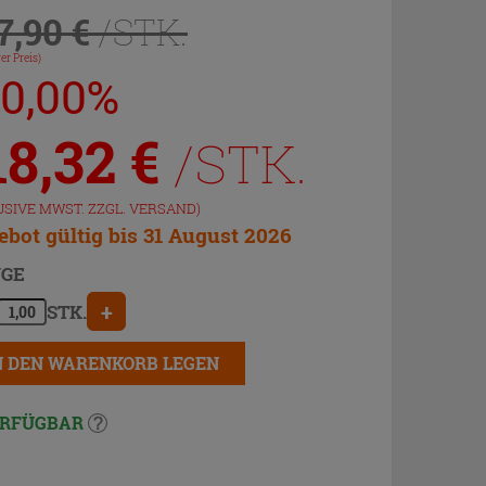
7,90 €
/STK.
er Preis)
20,00%
18,32
€
/STK.
USIVE MWST. ZZGL.
VERSAND
)
bot gültig bis 31 August 2026
GE
+
STK.
N DEN WARENKORB LEGEN
RFÜGBAR