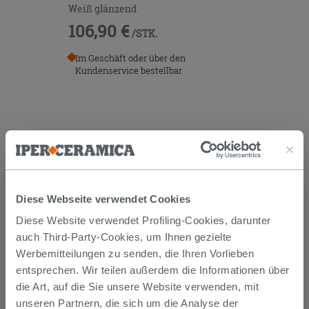
Weiß glänzend
106,90 €
/STK.
Im Geschäft oder über den
Kundenservice bestellbar
Diese Webseite verwendet Cookies
Versand
Diese Website verwendet Profiling-Cookies, darunter
auch Third-Party-Cookies, um Ihnen gezielte
Werbemitteilungen zu senden, die Ihren Vorlieben
Die Waren werden normalerweise innerhalb von 15
entsprechen. Wir teilen außerdem die Informationen über
Werktagen ab der Auftragsbestätigung zum Versand
gebracht.
die Art, auf die Sie unsere Website verwenden, mit
Musterstücke werden normalerweise innerhalb von
unseren Partnern, die sich um die Analyse der