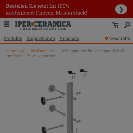
Bestellen Sie jetzt Ihr 100%
❯
kostenloses Fliesen-Musterstück!
Produkte
Inspirationen
Angebote
Geschäfte
Home page
\
Idealstandard
\
Befestigungsset für Seitenpaneel Ideal
Standard i.Life Weiß glänzend.