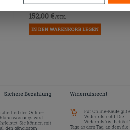
MONET/MATISSE 91X46 cm
KERAMIK WEISS GLÄNZEND
152,00 €
/STK.
IN DEN WARENKORB LEGEN
Sichere Bezahlung
Widerrufsrecht
Für Online-Käufe gilt 
Sicherheit des Online-
Widerrufsrecht. Die
hlungsvorgangs wird
Widerrufsfrist beträgt 
hrleistet. Sie können mit
Tage ab dem Tag, an dem die
al, den gängigsten