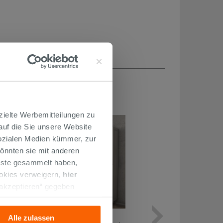
H...
zielte Werbemitteilungen zu
 auf die Sie unsere Website
Sozialen Medien kümmer, zur
önnten sie mit anderen
enste gesammelt haben,
ookies verweigern,
hier
 akzeptieren“ gegeben
llation der technischen
Monoblock-Möbel Monet 90 cm 2
Alle zulassen