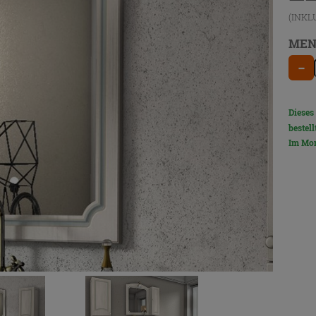
(INKL
MEN
−
Dieses
bestell
Im Mom