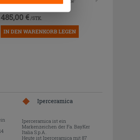
Türen + 3 Schubladen Weiß Decape'
485,00 €
/STK.
IN DEN WARENKORB LEGEN
Iperceramica
ein
Iperceramica ist ein
Markenzeichen der Fa. BayKer
14
Italia S.p.A..
Heute ist Iperceramica mit 87