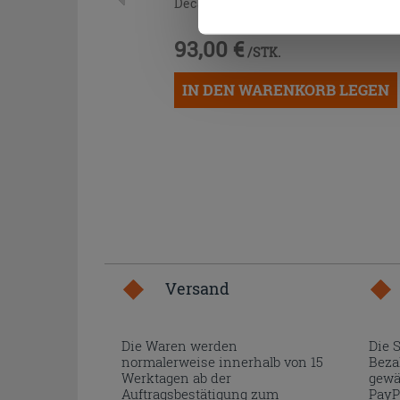
Decapé
93,00 €
/STK.
IN DEN WARENKORB LEGEN
Versand
Die Waren werden
Die 
normalerweise innerhalb von 15
Beza
Werktagen ab der
gewä
Auftragsbestätigung zum
PayP