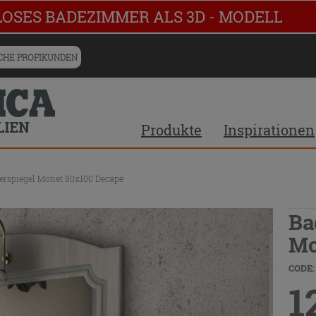
LOSES BADEZIMMER ALS 3D - MODELL
HE PROFIKUNDEN
Produkte
Inspirationen
rspiegel Monet 80x100 Decapé
Ba
Mo
CODE:
1