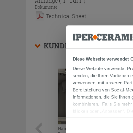
Anhänge
( 1 - 1 di 1 )
Dokumente
Technical Sheet
KUNDEN, DIE DIESEN AR
Diese Webseite verwendet 
Diese Website verwendet Prof
senden, die Ihren Vorlieben 
verwenden, mit unseren Part
Bereitstellung von Social-M
Informationen, die Sie ihnen
kombinieren. Falls Sie mehr
klicken
oder „Anpassen“. Die
werden. Wenn Sie auf die Sch
Cookies fortsetzen.
Hängeschrank Monet 30x92 cm