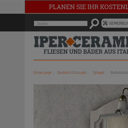
PLANEN SIE IHR KOSTEN
Menü
Suche
GEWERBLIC
für
vorgeschlagenen
Siteinhalt
und
Suchprotokoll
Home page
\
Badeinrichtungen
\
Spiegel
\
Badezimme