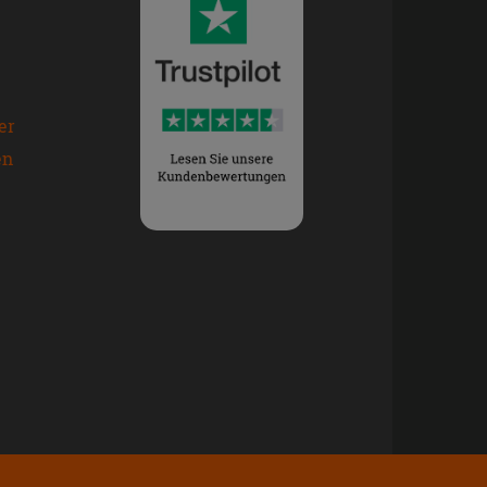
er
en