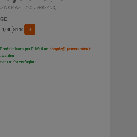
USIVE MWST. ZZGL.
VERSAND
)
GE
+
STK.
 Produkt kann per E-Mail an
shopde@iperceramica.it
t werden.
ent nicht verfügbar.