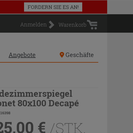
Warenkorb
FORDERN SIE ES AN!
Anmelden
Warenkorb
Angebote
Geschäfte
dezimmerspiegel
net 80x100 Decapé
 16398
25,00
€
/STK.