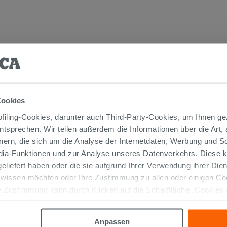
TIKEL GEKAUFT HABEN, KAUFTEN AUC
Cookies
iling-Cookies, darunter auch Third-Party-Cookies, um Ihnen ge
entsprechen. Wir teilen außerdem die Informationen über die Art,
nern, die sich um die Analyse der Internetdaten, Werbung und 
edia-Funktionen und zur Analyse unseres Datenverkehrs. Diese k
 geliefert haben oder die sie aufgrund Ihrer Verwendung ihrer Di
 wissen möchten oder Ihre Zustimmung zu allen oder einigen C
 Zustimmung kann durch Klicken auf die Schaltfläche „Cookies
altfläche "X" klicken, können Sie das Surfen erst nach der Insta
EINBAUWASCHBECKEN
Anpassen