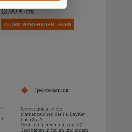
FILTER UND GELENK CHROM
12,90 €
/STK.
IN DEN WARENKORB LEGEN
Iperceramica
ein
Iperceramica ist ein
Markenzeichen der Fa. BayKer
14
Italia S.p.A..
Heute ist Iperceramica mit 87
Geschäften in Italien und einem