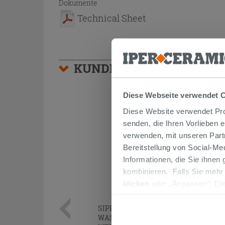
Dokumente
Technical Sheet
KUNDEN, DIE DIESEN AR
Diese Webseite verwendet 
Diese Website verwendet Prof
senden, die Ihren Vorlieben 
verwenden, mit unseren Part
Bereitstellung von Social-M
Informationen, die Sie ihnen
kombinieren. Falls Sie mehr
klicken
oder „Anpassen“. Die
werden. Wenn Sie auf die Sch
Cookies fortsetzen.
SIPHON
PLATZSPAREND
UNTER
WASCHTISCH AUS POLYPROPYLEN