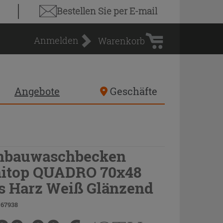
Warenkorb
Bestellen Sie
per E-mail
Anmelden
Warenkorb
Angebote
Geschäfte
nbauwaschbecken
itop QUADRO 70x48
s Harz Weiß Glänzend
 67938