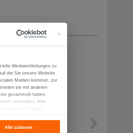
H...
zielte Werbemitteilungen zu
 auf die Sie unsere Website
Sozialen Medien kümmer, zur
önnten sie mit anderen
enste gesammelt haben,
ookies verweigern,
hier
 akzeptieren“ gegeben
llation der technischen
WASSERHAHN ZUR MONTAGE
Alle zulassen
UNTER DEM WASCHBECKEN MIT