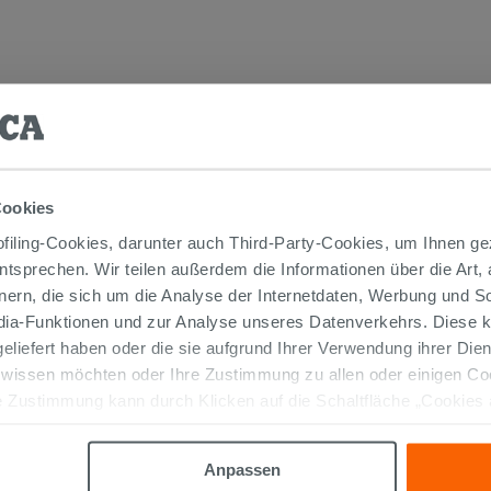
TIKEL GEKAUFT HABEN, KAUFTEN AUC
Cookies
iling-Cookies, darunter auch Third-Party-Cookies, um Ihnen ge
entsprechen. Wir teilen außerdem die Informationen über die Art,
nern, die sich um die Analyse der Internetdaten, Werbung und 
edia-Funktionen und zur Analyse unseres Datenverkehrs. Diese k
 geliefert haben oder die sie aufgrund Ihrer Verwendung ihrer Di
 wissen möchten oder Ihre Zustimmung zu allen oder einigen C
 Zustimmung kann durch Klicken auf die Schaltfläche „Cookies
altfläche "X" klicken, können Sie das Surfen erst nach der Insta
ANTISCHIMMEL-ACETATSILIKON
Anpassen
TRANSPARENT