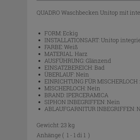
QUADRO Waschbecken Unitop mit integr
FORM:
Eckig
INSTALLATIONSART:
Unitop integri
FARBE:
Weiß
MATERIAL:
Harz
AUSFÜHRUNG:
Glänzend
EINSATZBEREICH:
Bad
ÜBERLAUF:
Nein
EINRICHTUNG FÜR MISCHERLOCH 
MISCHERLOCH:
Nein
BRAND:
IPERCERAMICA
SIPHON INBEGRIFFEN:
Nein
ABLAUFGARNITUR INBEGRIFFEN:
N
Gewicht: 23 kg
Anhänge
( 1 - 1 di 1 )