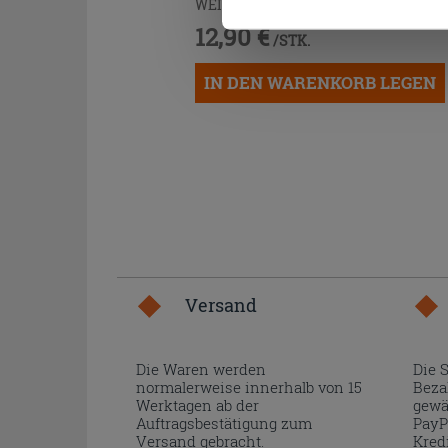
WEISS
12,90 €
/STK.
IN DEN WARENKORB LEGEN
Versand
Die Waren werden
Die 
normalerweise innerhalb von 15
Beza
Werktagen ab der
gewä
Auftragsbestätigung zum
PayP
Versand gebracht.
Kred