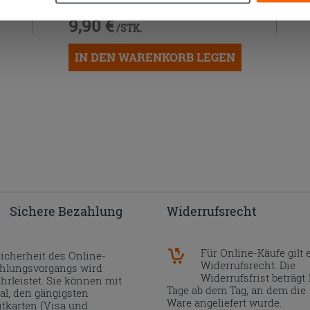
9,90 €
/STK.
IN DEN WARENKORB LEGEN
Sichere Bezahlung
Widerrufsrecht
Für Online-Käufe gilt 
Sicherheit des Online-
Widerrufsrecht. Die
hlungsvorgangs wird
Widerrufsfrist beträgt 
hrleistet. Sie können mit
Tage ab dem Tag, an dem die
al, den gängigsten
Ware angeliefert wurde.
itkarten (Visa und