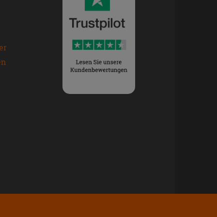
er
en