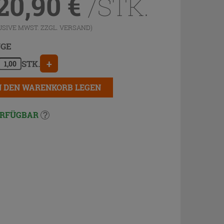
20,90
€
/STK.
USIVE MWST. ZZGL.
VERSAND
)
GE
+
STK.
N DEN WARENKORB LEGEN
RFÜGBAR