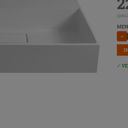
2
(INKL
MEN
−
I
VE