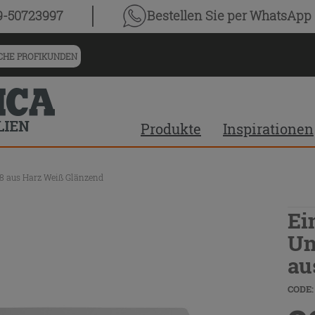
9-50723997
Bestellen Sie
per WhatsApp
HE PROFIKUNDEN
Produkte
Inspirationen
 aus Harz Weiß Glänzend
Ei
Un
au
CODE: