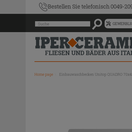
Bestellen Sie
telefonisch 0049-20
Menü
Suche
GEWERBLIC
für
vorgeschlagenen
Siteinhalt
und
Suchprotokoll
Home page
\
Einbauwaschbecken Unitop QUADRO 70x48