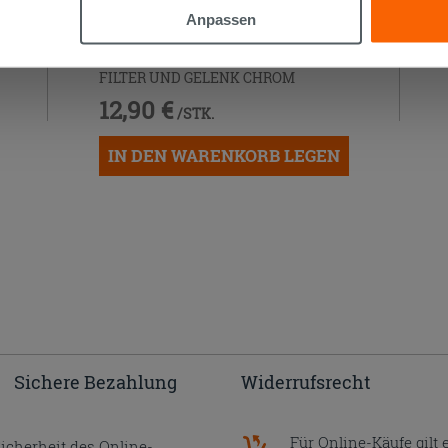
Anpassen
WASSERHAHN ZUR MONTAGE
UNTER DEM WASCHBECKEN MIT
FILTER UND GELENK CHROM
12,90 €
/STK.
IN DEN WARENKORB LEGEN
Sichere Bezahlung
Widerrufsrecht
Für Online-Käufe gilt 
Sicherheit des Online-