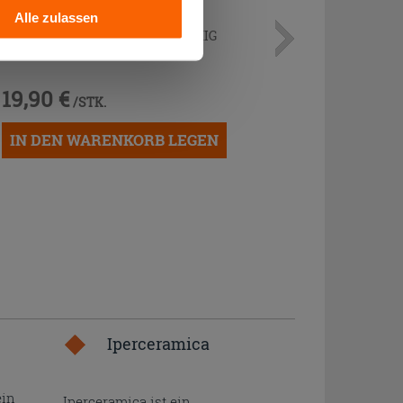
Alle zulassen
SIPHON FÜR BIDET 11/4 'S'-FÖRMIG
MESSING CHROM
19,90 €
/STK.
IN DEN WARENKORB LEGEN
Iperceramica
ein
Iperceramica ist ein