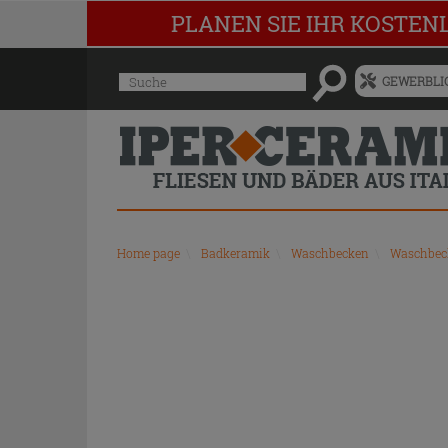
PLANEN SIE IHR KOSTEN
Menü
Suche
GEWERBLIC
für
vorgeschlagenen
Siteinhalt
und
Suchprotokoll
Home page
\
Badkeramik
\
Waschbecken
\
Waschbeck