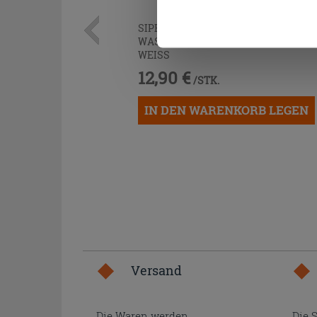
Cookies fortsetzen.
SIPHON
PLATZSPAREND
UNTER
WASCHTISCH AUS POLYPROPYLEN
WEISS
12,90 €
/STK.
IN DEN WARENKORB LEGEN
Versand
Die Waren werden
Die 