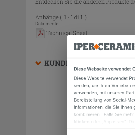
Entdecken Sie die anderen Produkte de
Anhänge
( 1 - 1 di 1 )
Dokumente
Technical Sheet
KUNDEN, DIE DIESEN AR
Diese Webseite verwendet 
Diese Website verwendet Prof
senden, die Ihren Vorlieben 
verwenden, mit unseren Part
Bereitstellung von Social-M
Informationen, die Sie ihnen
kombinieren. Falls Sie mehr
klicken
oder „Anpassen“. Die
werden. Wenn Sie auf die Sch