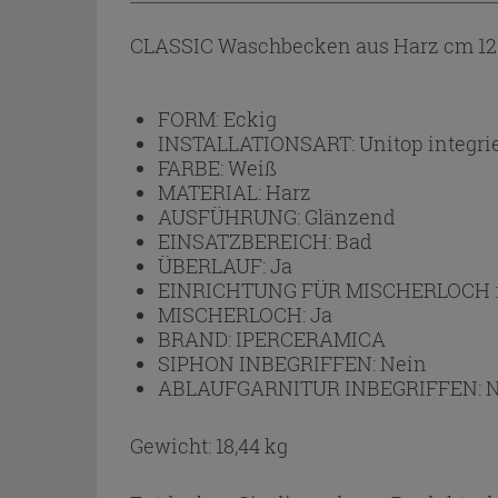
CLASSIC Waschbecken aus Harz cm 120
FORM:
Eckig
INSTALLATIONSART:
Unitop integri
FARBE:
Weiß
MATERIAL:
Harz
AUSFÜHRUNG:
Glänzend
EINSATZBEREICH:
Bad
ÜBERLAUF:
Ja
EINRICHTUNG FÜR MISCHERLOCH 
MISCHERLOCH:
Ja
BRAND:
IPERCERAMICA
SIPHON INBEGRIFFEN:
Nein
ABLAUFGARNITUR INBEGRIFFEN:
N
Gewicht: 18,44 kg