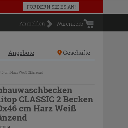
Warenkorb
FORDERN SIE ES AN!
Anmelden
Warenkorb
Angebote
Geschäfte
46 cm Harz Weiß Glänzend
nbauwaschbecken
itop CLASSIC 2 Becken
0x46 cm Harz Weiß
änzend
 67514