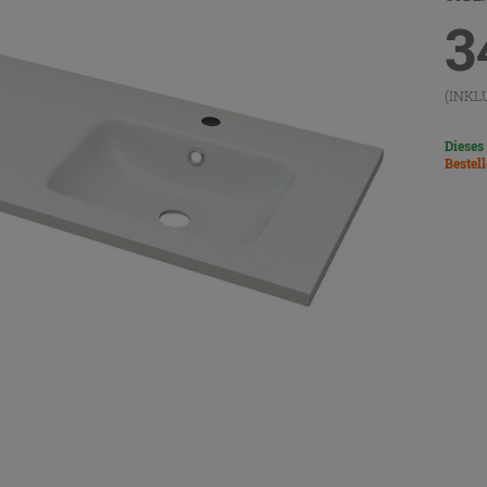
3
(INKL
Dieses
Bestel