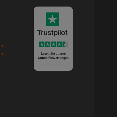
er
en