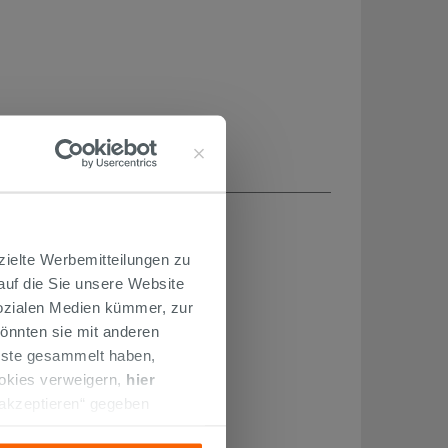
H...
zielte Werbemitteilungen zu
 auf die Sie unsere Website
Sozialen Medien kümmer, zur
önnten sie mit anderen
enste gesammelt haben,
ookies verweigern,
hier
 akzeptieren“ gegeben
llation der technischen