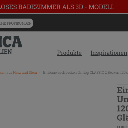
LOSES BADEZIMMER ALS 3D - MODELL
HE PROFIKUNDEN
Produkte
Inspirationen
en aus Harz und Stein
\
Einbauwaschbecken Unitop CLASSIC 2 Becken 120x
Ei
Un
12
Gl
CODE: