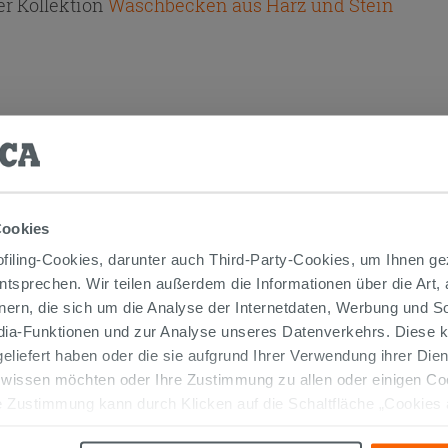
r Kollektion
Waschbecken aus Harz und Stein
TIKEL GEKAUFT HABEN, KAUFTEN AUC
Cookies
iling-Cookies, darunter auch Third-Party-Cookies, um Ihnen ge
entsprechen. Wir teilen außerdem die Informationen über die Art,
nern, die sich um die Analyse der Internetdaten, Werbung und 
edia-Funktionen und zur Analyse unseres Datenverkehrs. Diese k
 geliefert haben oder die sie aufgrund Ihrer Verwendung ihrer Di
 wissen möchten oder Ihre Zustimmung zu allen oder einigen C
 Zustimmung kann durch Klicken auf die Schaltfläche „Cookies
altfläche "X" klicken, können Sie das Surfen erst nach der Insta