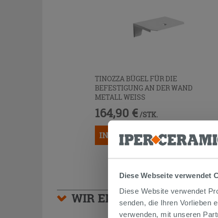
TINOZZA BÜGEL FÜR DIE
BEFESTIGUNG AN DER WAND
METALL WEISS
164,90 €
/STK.
IN DEN WARENKORB LEGEN
Diese Webseite verwendet 
Diese Website verwendet Prof
WIR EMPFEHLEN IHNEN
senden, die Ihren Vorlieben 
verwenden, mit unseren Part