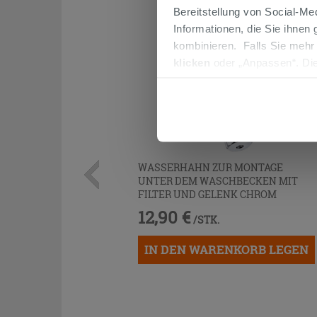
Bereitstellung von Social-M
Informationen, die Sie ihnen
kombinieren. Falls Sie mehr
klicken
oder „Anpassen“. Die
werden. Wenn Sie auf die Sch
Cookies fortsetzen.
WASSERHAHN ZUR MONTAGE
UNTER DEM WASCHBECKEN MIT
FILTER UND GELENK CHROM
12,90 €
/STK.
IN DEN WARENKORB LEGEN