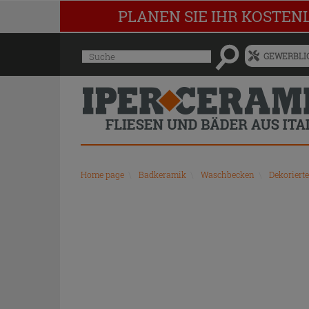
PLANEN SIE IHR KOSTEN
Menü
Suche
GEWERBLIC
für
vorgeschlagenen
Siteinhalt
und
Suchprotokoll
Home page
\
Badkeramik
\
Waschbecken
\
Dekoriert