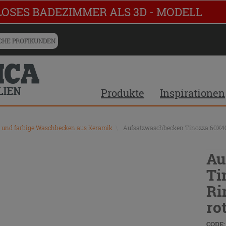
LOSES BADEZIMMER ALS 3D - MODELL
HE PROFIKUNDEN
Produkte
Inspirationen
e und farbige Waschbecken aus Keramik
\
Aufsatzwaschbecken Tinozza 60X40
Au
Ti
Ri
ro
CODE: