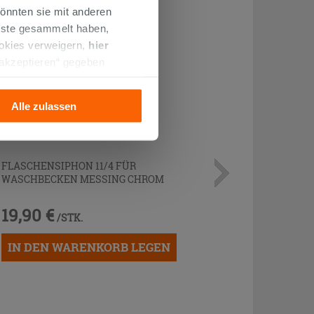
önnten sie mit anderen
enste gesammelt haben,
ookies verweigern,
hier
 akzeptieren“ gegeben
llation der technischen
Alle zulassen
FLASCHENSIPHON 11/4 FÜR
WASCHBECKEN MESSING CHROM
19,90 €
/STK.
IN DEN WARENKORB LEGEN