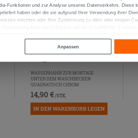
edia-Funktionen und zur Analyse unseres Datenverkehrs. Diese k
 geliefert haben oder die sie aufgrund Ihrer Verwendung ihrer Di
 wissen möchten oder Ihre Zustimmung zu allen oder einigen C
 Zustimmung kann durch Klicken auf die Schaltfläche „Cookies
altfläche "X" klicken, können Sie das Surfen erst nach der Insta
Anpassen
WASSERHAHN ZUR MONTAGE
UNTER DEM WASCHBECKEN
QUADRATISCH CHROM
14,90 €
/STK.
IN DEN WARENKORB LEGEN