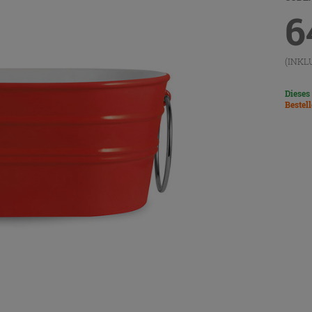
6
(INKL
Dieses
Bestel