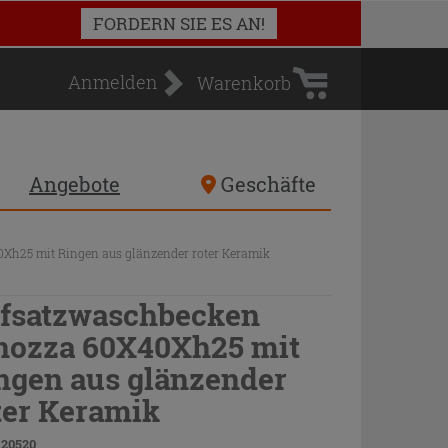
Warenkorb
FORDERN SIE ES AN!
Anmelden
Warenkorb
Angebote
Geschäfte
Xh25 mit Ringen aus glänzender roter Keramik
fsatzwaschbecken
nozza 60X40Xh25 mit
ngen aus glänzender
ter Keramik
 20520