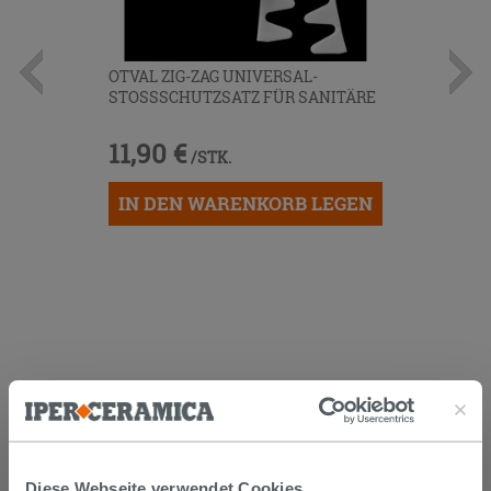
OTVAL ZIG-ZAG UNIVERSAL-
STOSSSCHUTZSATZ FÜR SANITÄRE
11,90 €
/STK.
IN DEN WARENKORB LEGEN
KUNDEN, DIE DIESEN ARTIKEL
GEKAUFT HABEN, KAUFTEN
Diese Webseite verwendet Cookies