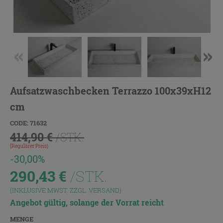
Aufsatzwaschbecken Terrazzo 100x39xH12
cm
CODE: 71632
414,90 €
/STK.
(Regulärer Preis)
-30,00%
290,43
€
/STK.
(INKLUSIVE MWST. ZZGL.
VERSAND
)
Angebot gültig, solange der Vorrat reicht
MENGE