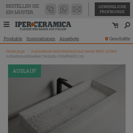
BESTELLEN SIE
GEWERBLICHE
PROFIKUNDE
EIN MUSTER
Produkte
Inspirationen
Angebote
Geschäfte
Home page
\
Auslaufende Serie Bestand und zweite Wahl Artikel
\
Aufsatzwaschbecken Terrazzo 100x39xH12 cm
PROMO
AUSLAUF