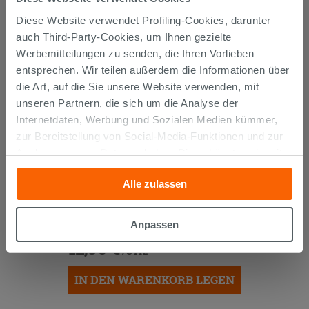
AUCH...
Diese Website verwendet Profiling-Cookies, darunter
auch Third-Party-Cookies, um Ihnen gezielte
Werbemitteilungen zu senden, die Ihren Vorlieben
entsprechen. Wir teilen außerdem die Informationen über
die Art, auf die Sie unsere Website verwenden, mit
unseren Partnern, die sich um die Analyse der
Internetdaten, Werbung und Sozialen Medien kümmer,
zur Bereitstellung von Social-Media-Funktionen und zur
Analyse unseres Datenverkehrs. Diese könnten sie mit
anderen Informationen, die Sie ihnen geliefert haben oder
Alle zulassen
die sie aufgrund Ihrer Verwendung ihrer Dienste
SIPHON
PLATZSPAREND
UNTER
gesammelt haben, kombinieren. Falls Sie mehr wissen
WASCHTISCH AUS POLYPROPYLEN
möchten oder Ihre Zustimmung zu allen oder einigen
Anpassen
WEISS
Cookies verweigern,
hier klicken
oder „Anpassen“. Die
12,90 €
/STK.
Zustimmung kann durch Klicken auf die Schaltfläche
„Cookies akzeptieren“ gegeben werden. Wenn Sie auf
IN DEN WARENKORB LEGEN
die Schaltfläche "X" klicken, können Sie das Surfen erst
nach der Installation der technischen Cookies fortsetzen.