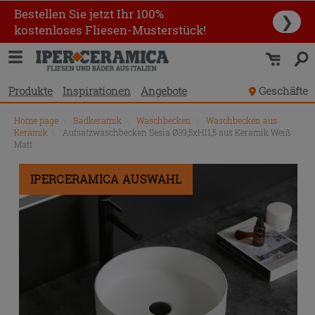
Bestellen Sie jetzt Ihr 100%
❯
kostenloses Fliesen-Musterstück!
Produkte
Inspirationen
Angebote
Geschäfte
Home page
\
Badkeramik
\
Waschbecken
\
Waschbecken aus
Keramik
\
Aufsatzwaschbecken Sesia Ø39,5xH11,5 aus Keramik Weiß
Matt
IPERCERAMICA AUSWAHL