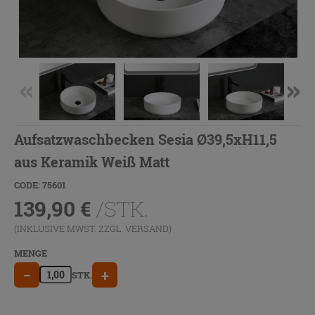
Aufsatzwaschbecken Sesia Ø39,5xH11,5
aus Keramik Weiß Matt
CODE: 75601
139,90
€
/STK.
(INKLUSIVE MWST. ZZGL.
VERSAND
)
MENGE
−
+
STK.