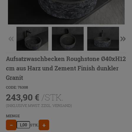
Aufsatzwaschbecken Roughstone Ø40xH12
cm aus Harz und Zement Finish dunkler
Granit
CODE: 76308
243,90
€
/STK.
(INKLUSIVE MWST. ZZGL.
VERSAND
)
MENGE
−
+
STK.