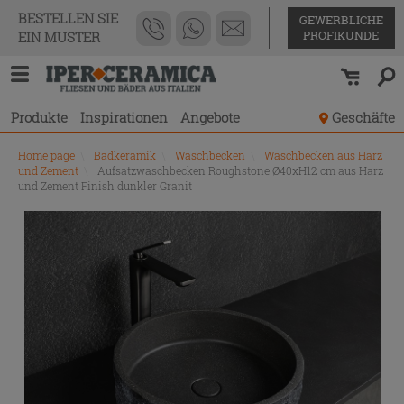
BESTELLEN SIE
GEWERBLICHE
PROFIKUNDE
EIN MUSTER
Produkte
Inspirationen
Angebote
Geschäfte
Home page
\
Badkeramik
\
Waschbecken
\
Waschbecken aus Harz
und Zement
\
Aufsatzwaschbecken Roughstone Ø40xH12 cm aus Harz
und Zement Finish dunkler Granit