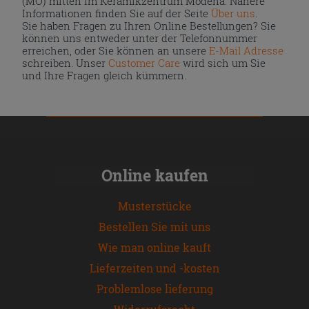
(MO) mitten im Keramikzentrum Modena. Nähere
Informationen finden Sie auf der Seite
Über uns
.
Sie haben Fragen zu Ihren Online Bestellungen? Sie
können uns entweder unter der Telefonnummer
erreichen, oder Sie können an unsere
E-Mail Adresse
schreiben. Unser
Customer Care
wird sich um Sie
und Ihre Fragen gleich kümmern.
Online kaufen
Musterstücke
Bestellen Sie mit uns
Wie man online kauft
Lieferzeiten und -kosten
Problemlose lieferung